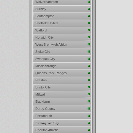
Wolverhampton
Burnley
Southampton
Sheffield United
Watford
Norwich City
West Bromwich Albion
Stoke City
Swansea City
Middlesbrough
Queens Park Ranges
Preston
Bristol City
Millwall
Blackburn
Derby County
Portsmouth
Birmingham City
Charlton Athletic