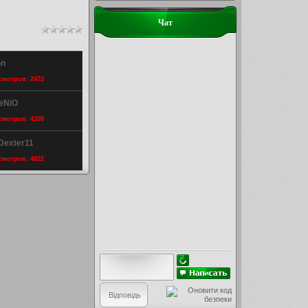
Чат
on
осмотров: 2472
GeNiO
осмотров: 4208
_Dexter11
осмотров: 4822