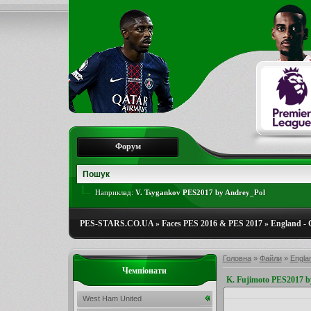
Форум
Наприклад:
V. Tsygankov PES2017 by Andrey_Pol
PES-STARS.CO.UA
»
Faces PES 2016 & PES 2017
»
England -
Головна
»
Файли
»
Engla
Чемпіонати
K. Fujimoto PES2017 
West Ham United