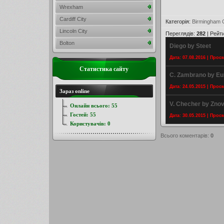
Wrexham
Cardiff City
Категорія
:
Birmingham C
Lincoln City
Переглядів
:
282
|
Рейт
Bolton
Diego by Steet
Дата: 07.08.2016 | Прос
Статистика сайту
C. Zambrano by Eu
Дата: 24.05.2015 | Прос
Зараз online
V. Checher by Zno
Онлайн всього:
55
Гостей:
55
Дата: 30.05.2015 | Прос
Користувачів:
0
Всього коментарів
:
0