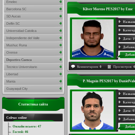
Emelec
Kliver Moreno PES2017 by Eme
Barcelona SC
SD Aucas
Назван
Delfin SC
Категор
Universidad Catolica
Independiente del Valle
Дата:
1
Mushuc Runa
Добави
Orense
Добав
Deportivo Cuenca
Комментариев:
0
Просмотров:
4
Tecnico Universitario
Libertad
P. Magnin PES2017 by DanielVal
Manta
Guayaquil City
Назван
Категор
Статистика сайта
Дата:
0
Сейчас online
Добави
Онлайн всього:
47
Добав
Гостей:
46