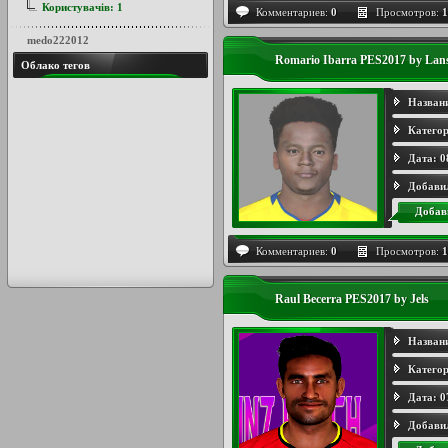
Користувачів:
1
Комментариев:
0
Просмотров:
1
medo222012
Romario Ibarra PES2017 by Lan
Облако тегов
Назван
Категор
Дата:
0
Добави
Добав
Комментариев:
0
Просмотров:
1
Raul Becerra PES2017 by Jels
Назван
Категор
Дата:
0
Добави