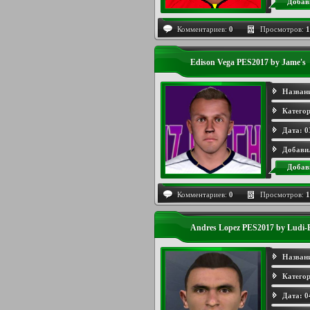
Добав
Комментариев:
0
Просмотров:
1
Edison Vega PES2017 by Jame's
Назван
Категор
Дата:
0
Добави
Добав
Комментариев:
0
Просмотров:
1
Andres Lopez PES2017 by Ludi-
Назван
Категор
Дата:
0