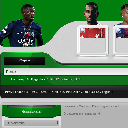
Форум
Например:
V. Tsygankov PES2017 by Andrey_Pol
PES-STARS.CO.UA
»
Faces PES 2016 & PES 2017
»
DR Congo - Ligue 1
Главная
»
Файлы
» DR Congo - Ligue 1
Чемпионаты
В разделе материалов
:
0
TP Mazembe