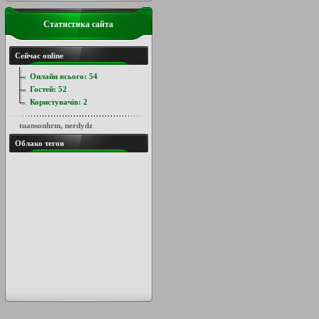
Статистика сайта
Сейчас online
Онлайн всього:
54
Гостей:
52
Користувачів:
2
tuansonhrm
,
nerdydz
Облако тегов