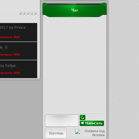
Чат
2017 by Prince
осмотров: 4647
ik_S
осмотров: 4862
se Felipe
осмотров: 4938