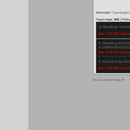
Категорія
:
Copenhagen
Переглядів
:
906
|
Рейт
O. Wendt by Tunizi
Дата: 19.05.2015 | Прос
A. Mostovyi PES20
& GONDURAS201
Дата: 27.09.2017 | Прос
A. Anyukov by Zno
Дата: 24.05.2015 | Прос
Всього коментарів
:
0