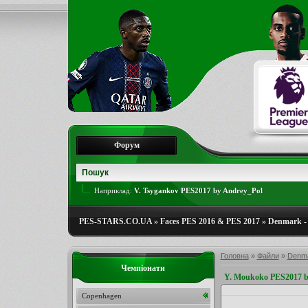
Форум
Наприклад:
V. Tsygankov PES2017 by Andrey_Pol
PES-STARS.CO.UA
»
Faces PES 2016 & PES 2017
»
Denmark - 
Головна
»
Файли
»
Denma
Чемпіонати
Y. Moukoko PES2017 by
Copenhagen