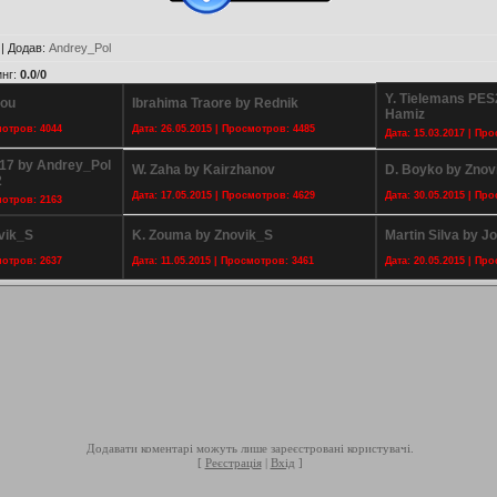
|
Додав
:
Andrey_Pol
инг
:
0.0
/
0
Y. Tielemans PES
zou
Ibrahima Traore by Rednik
Hamiz
мотров: 4044
Дата: 26.05.2015 | Просмотров: 4485
Дата: 15.03.2017 | Пр
17 by Andrey_Pol
W. Zaha by Kairzhanov
D. Boyko by Znov
2
Дата: 17.05.2015 | Просмотров: 4629
Дата: 30.05.2015 | Пр
мотров: 2163
vik_S
K. Zouma by Znovik_S
Martin Silva by Jo
мотров: 2637
Дата: 11.05.2015 | Просмотров: 3461
Дата: 20.05.2015 | Пр
Додавати коментарі можуть лише зареєстровані користувачі.
[
Реєстрація
|
Вхід
]