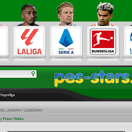
Superliga
rk - Superliga
»
Copenhagen
 Prince Shieka