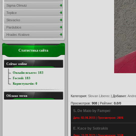
Sigma Olmutz
Teplice
Slovacko
Pardubice
Hradec Kralove
Статистика сайта
Сейчас online
Онлайн всього:
183
Гостей:
183
Користувачів:
0
Облако тегов
Категория
:
Slovan Liberec
|
Добавил
:
Andre
Просмотров
:
908
|
Рейтинг
:
0.0
/
0
S. De Maio by Fampei
Дата: 02.06.2015 | Просмотров: 2686
E. Kace by Sotirakis
Дата: 19.05.2015 | Просмотров: 3188