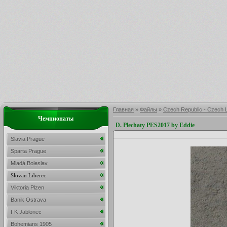
Главная
»
Файлы
»
Czech Republic - Czech 
Чемпионаты
D. Plechaty PES2017 by Eddie
Slavia Prague
Sparta Prague
Mladá Boleslav
Slovan Liberec
Viktoria Plzen
Banik Ostrava
FK Jablonec
Bohemians 1905