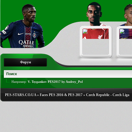
Форум
Например:
V. Tsygankov PES2017 by Andrey_Pol
PES-STARS.CO.UA
»
Faces PES 2016 & PES 2017
»
Czech Republic - Czech Liga