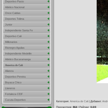
Deportivo Pasto
Atletico Nacional
Once Caldas
Deportes Tolima
Junior
Independiente Santa Fe
Deportivo Cali
Millonarios
Rionegro Aguilas
Independiente Medellin
Atletico Bucaramanga
America de Cali
Alianza
Deportivo Pereira
Boyaca Chico
Llaneros
Fortaleza CEIF
Cucuta Deportivo
Категория
:
America de Cali
|
Добавил
:
Andr
Просмотров
:
864
|
Рейтинг
:
0.0
/
0