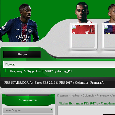
Форум
Например:
V. Tsygankov PES2017 by Andrey_Pol
PES-STARS.CO.UA
»
Faces PES 2016 & PES 2017
»
Colombia - Primera A
Главная
»
Файлы
»
Colombia - Primera A
»
Am
Чемпионаты
Nicolas Hernandez PES2017 by Manodase
Inter Bogota