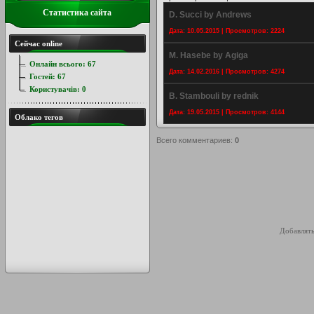
Статистика сайта
D. Succi by Andrews
Дата: 10.05.2015 | Просмотров: 2224
Сейчас online
M. Hasebe by Agiga
Онлайн всього:
67
Дата: 14.02.2016 | Просмотров: 4274
Гостей:
67
Користувачів:
0
B. Stambouli by rednik
Дата: 19.05.2015 | Просмотров: 4144
Облако тегов
Всего комментариев
:
0
Добавлять