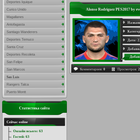
Deportes Iquique
Alonso Rodriguez PES2017 by ev
Curico Unido
Magallanes
Назван
Antofagasta
Категор
Santiago Wanderers
Deportes Temuco
Дата:
2
Santa Cruz
Добави
Deportes Recoleta
Добав
San Felipe
Комментариев:
0
Просмотров:
2
San Marcos
San Luis
Rangers Talca
Puerto Montt
Статистика сайта
Сейчас online
Онлайн всього:
63
Гостей:
63