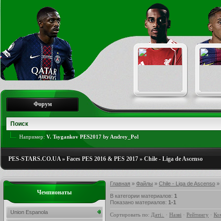
Форум
Например:
V. Tsygankov PES2017 by Andrey_Pol
PES-STARS.CO.UA
»
Faces PES 2016 & PES 2017
»
Chile - Liga de Ascenso
Главная
»
Файлы
»
Chile - Liga de Ascenso
» 
Чемпионаты
В категории материалов
:
1
Показано материалов
:
1-1
Union Espanola
Сортировать по
:
Даті
·
Назві
·
Рейтингу
·
Ко