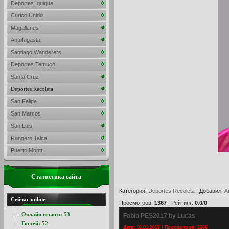
Deportes Iquique
Curico Unido
Magallanes
Antofagasta
Santiago Wanderers
Deportes Temuco
Santa Cruz
Deportes Recoleta
San Felipe
San Marcos
San Luis
Rangers Talca
Puerto Montt
Статистика сайта
Категория
:
Deportes Recoleta
|
Добавил
:
A
Сейчас online
Просмотров
:
1367
|
Рейтинг
:
0.0
/
0
Онлайн всього:
53
Fabio PES2017 by Lucas
Гостей:
52
Дата: 18.01.2017 | Просмотров: 3286