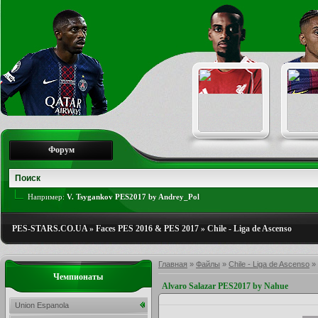
Форум
Например:
V. Tsygankov PES2017 by Andrey_Pol
PES-STARS.CO.UA
»
Faces PES 2016 & PES 2017
»
Chile - Liga de Ascenso
Главная
»
Файлы
»
Chile - Liga de Ascenso
»
Чемпионаты
Alvaro Salazar PES2017 by Nahue
Union Espanola