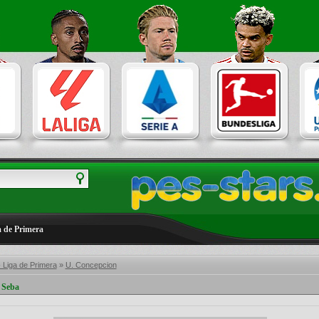
a de Primera
- Liga de Primera
»
U. Concepcion
 Seba