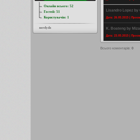
Онлайн всього:
52
Lisandro Lopez by C
Гостей:
51
Користувачів:
1
Дата: 26.05.2015 | Прос
nerdydz
K. Boateng by Miz
Дата: 23.05.2015 | Прос
Всього коментарів
:
0