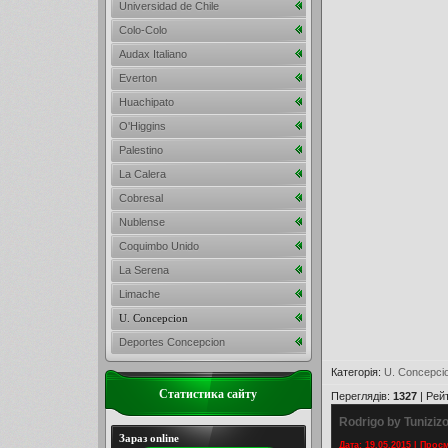
Universidad de Chile
Colo-Colo
Audax Italiano
Everton
Huachipato
O'Higgins
Palestino
La Calera
Cobresal
Nublense
Coquimbo Unido
La Serena
Limache
U. Concepcion
Deportes Concepcion
Категорія
:
U. Concepci
Статистика сайту
Переглядів
:
1327
|
Рей
Rodrigo by Tuniziz
Зараз online
Дата: 19.05.2015 | Прос