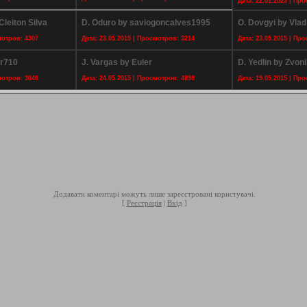
Дата: 22.01.2023 | Пр
leiton Silva
D. Oduro by saviogoncalves1995
O. Dovgyi by Vlad
мотров: 4307
Дата: 23.05.2015 | Просмотров: 3214
Дата: 23.05.2015 | Пр
ar710
J. Vargas by Euler
D. Yedlin by Zvon
мотров: 3046
Дата: 24.05.2015 | Просмотров: 4898
Дата: 19.05.2015 | Пр
Додавати коментарі можуть лише зареєстровані користувачі.
[
Реєстрація
|
Вхід
]