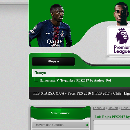
Форум
Наприклад:
V. Tsygankov PES2017 by Andrey_Pol
PES-STARS.CO.UA
»
Faces PES 2016 & PES 2017
»
Chile - Lig
Головна
»
Файли
»
Chile 
Чемпіонати
Luis Rojas PES2017 by
Universidad Catolica