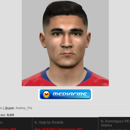
on
|
Додав
:
Andrey_Pol
тинг
:
0.0
/
0
N. Dominguez PE
ou
K. Vogt by Rednik
Shieka
мотров: 4641
Дата: 24.05.2015 | Просмотров: 3913