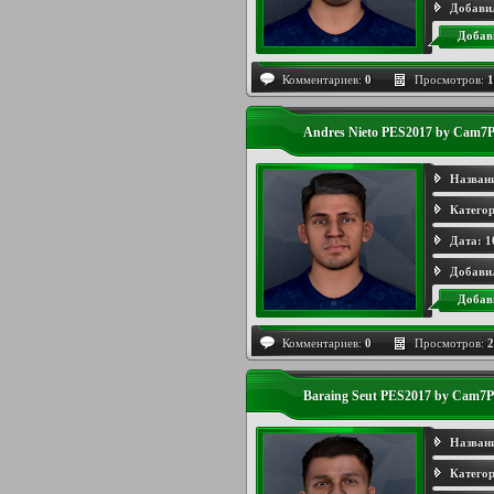
Добави
Добав
Комментариев:
0
Просмотров:
1
Andres Nieto PES2017 by Cam7
Назван
Категор
Дата:
1
Добави
Добав
Комментариев:
0
Просмотров:
2
Baraing Seut PES2017 by Cam7
Назван
Категор