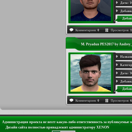
Дата:
1
Добави
Добав
Комментариев:
0
Просмотров:
1
M. Pryadun PES2017 by Andrey_
Назван
Категор
Дата:
3
Добави
Добав
Комментариев:
0
Просмотров:
6
Администрация проекта не несет какую-либо ответственность за публикуемые 
Дизайн сайта полностью принадлежит администратору XENON