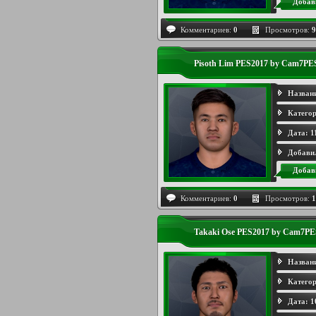
Добав
Комментариев:
0
Просмотров:
9
Pisoth Lim PES2017 by Cam7PE
Назван
Категор
Дата:
1
Добави
Добав
Комментариев:
0
Просмотров:
1
Takaki Ose PES2017 by Cam7PE
Назван
Категор
Дата:
1