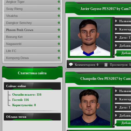
Angkor Tiger
Javier Gayoso PES2017 by Cam
Svay Rieng
Visakha
Назван
Dangkor Senchey
Категор
Phnom Penh Crown
Boeung Ket
Дата:
1
Nagaworld
Добави
Life FC
Добав
Kompong Dewa
Комментариев:
0
Просмотров:
1
Статистика сайта
Chanpolin Orn PES2017 by Ca
Сейчас online
Назван
Онлайн всього:
116
Категор
Гостей:
116
Користувачів:
0
Дата:
1
Добави
Облако тегов
Добав