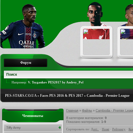
Форум
Например:
V. Tsygankov PES2017 by Andrey_Pol
PES-STARS.CO.UA
»
Faces PES 2016 & PES 2017
»
Cambodia - Premier League
Главная
»
Файлы
»
Cambodia - Premier Leag
Чемпионаты
В категории материалов
:
9
Показано материалов
:
1-9
Tiffy Army
Сортировать по
:
Даті
·
Назві
·
Рейтингу
·
Ко