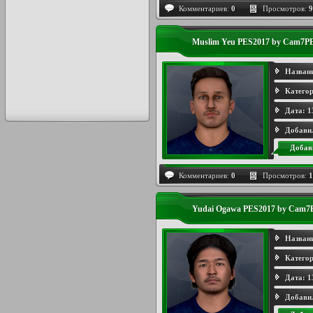
Комментариев:
0
Просмотров:
9
Muslim Yeu PES2017 by Cam7P
Назван
Категор
Дата:
1
Добави
Добав
Комментариев:
0
Просмотров:
1
Yudai Ogawa PES2017 by Cam7
Назван
Категор
Дата:
1
Добави