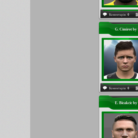
Коментарів:
0
G. Cimirot by 
Коментарів:
0
E. Bicakcic by