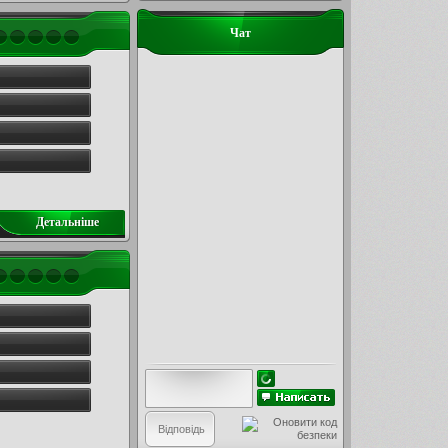
Чат
Детальнiше