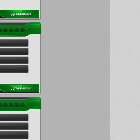
Детальнiше
Детальнiше