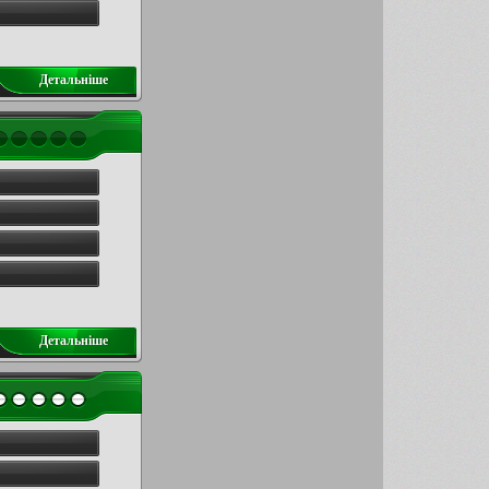
Детальнiше
Детальнiше