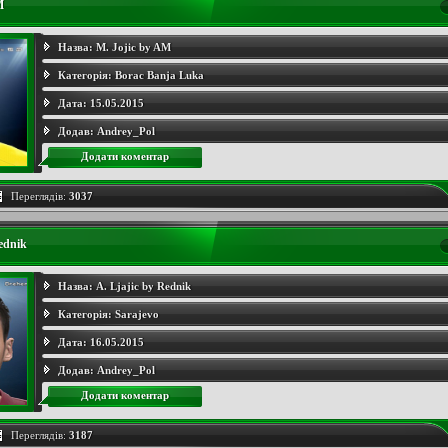
M
Назва:
M. Jojic by AM
Категорія:
Borac Banja Luka
Дата:
15.05.2015
Додав:
Andrey_Pol
Додати коментар
Переглядів:
3037
ednik
Назва:
A. Ljajic by Rednik
Категорія:
Sarajevo
Дата:
16.05.2015
Додав:
Andrey_Pol
Додати коментар
Переглядів:
3187