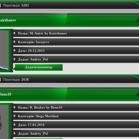
Переглядів:
3203
Kairzhanov
Назва:
M. Anicic by Kairzhanov
Категорія:
Sarajevo
Дата:
29.12.2015
Додав:
Andrey_Pol
Додати коментар
Переглядів:
2638
 Bono10
Назва:
R. Boakye by Bono10
Категорія:
Sloga Meridian
Дата:
17.01.2016
Додав:
Andrey_Pol