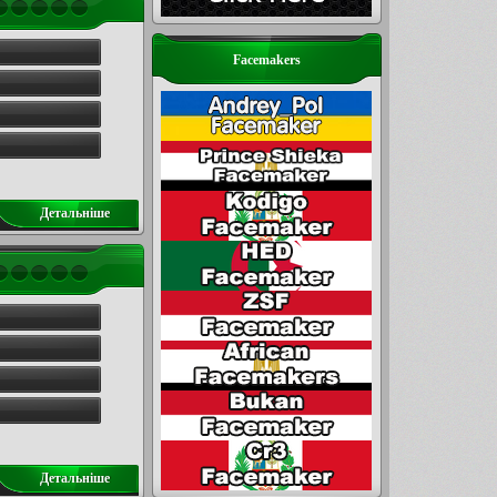
Facemakers
Детальнiше
Детальнiше