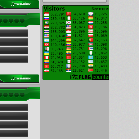
Детальнiше
Детальнiше