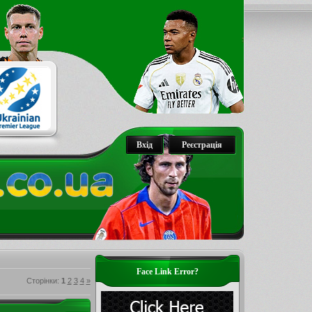
Вхід
Реєстрація
Face Link Error?
Сторінки
:
1
2
3
4
»