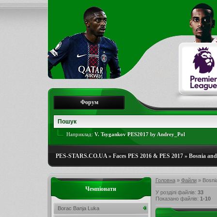
Форум
Наприклад:
V. Tsygankov PES2017 by Andrey_Pol
PES-STARS.CO.UA
»
Faces PES 2016 & PES 2017
»
Bosnia and
Головна
»
Файли
» Bosnia
Чемпіонати
У розділі файлів
:
33
Показано файлів
:
1-10
Borac Banja Luka