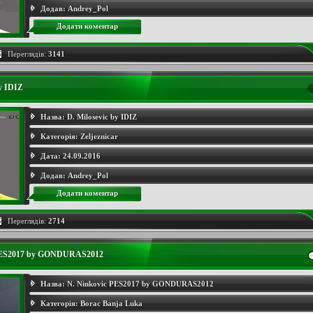
Додав:
Andrey_Pol
Додати коментар
Переглядів:
3141
by IDIZ
Назва:
D. Milosevic by IDIZ
Категорія:
Zeljeznicar
Дата:
24.09.2016
Додав:
Andrey_Pol
Додати коментар
Переглядів:
2714
 PES2017 by GONDURAS2012
Назва:
N. Ninkovic PES2017 by GONDURAS2012
Категорія:
Borac Banja Luka