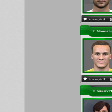
Коментарів:
0
D. Milosevic 
Коментарів:
0
N. Ninkovic