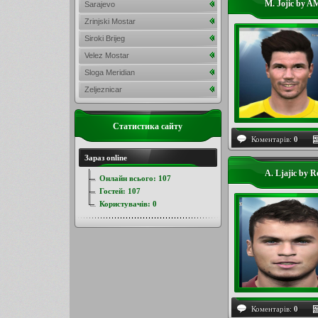
M. Jojic by A
Sarajevo
Zrinjski Mostar
Siroki Brijeg
Velez Mostar
Sloga Meridian
Zeljeznicar
Статистика сайту
Коментарів:
0
Зараз online
A. Ljajic by R
Онлайн всього:
107
Гостей:
107
Користувачів:
0
Коментарів:
0