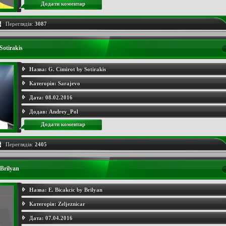
Додати коментар
Переглядів:
3087
Sotirakis
Назва:
G. Cimirot by Sotirakis
Категорія:
Sarajevo
Дата:
08.02.2016
Додав:
Andrey_Pol
Додати коментар
Переглядів:
2405
 Brilyan
Назва:
E. Bicakcic by Brilyan
Категорія:
Zeljeznicar
Дата:
07.04.2016