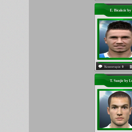
E. Bicakcic by
Коментарів:
0
T. Sunjic by 