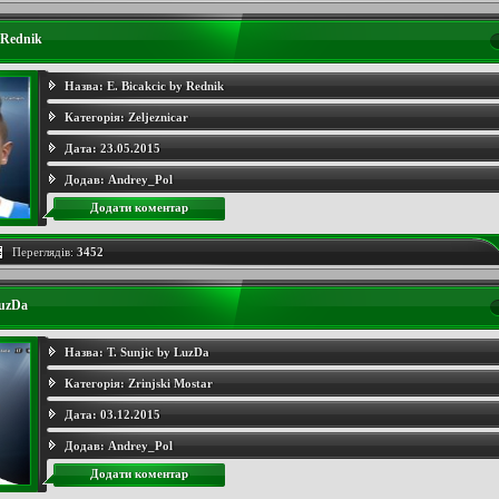
 Rednik
Назва:
E. Bicakcic by Rednik
Категорія:
Zeljeznicar
Дата:
23.05.2015
Додав:
Andrey_Pol
Додати коментар
Переглядів:
3452
LuzDa
Назва:
T. Sunjic by LuzDa
Категорія:
Zrinjski Mostar
Дата:
03.12.2015
Додав:
Andrey_Pol
Додати коментар