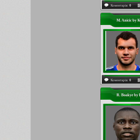
Коментарів:
0
M. Anicic by 
Коментарів:
0
R. Boakye by