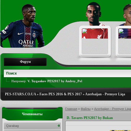
Форум
Например:
V. Tsygankov PES2017 by Andrey_Pol
PES-STARS.CO.UA
»
Faces PES 2016 & PES 2017
»
Azerbaijan - Premyer Liqa
Главная
»
Файлы
»
Azerbaijan - Premyer Liqa
Чемпионаты
D. Tavares PES2017 by Bukan
Qarabag