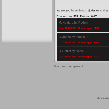
Категория
:
Turan-Tovuz
|
Добавил
:
Andrey
Просмотров
:
515
|
Рейтинг
:
0.0
/
0
M. Haidara by Rednik
Дата: 10.05.2015 | Просмотров: 5236
B. Jones by Zvonik_S
Дата: 19.05.2015 | Просмотров: 3503
G. Defrel by Bono10
Дата: 10.05.2015 | Просмотров: 4327
Всего комментариев
:
0
Добавлять