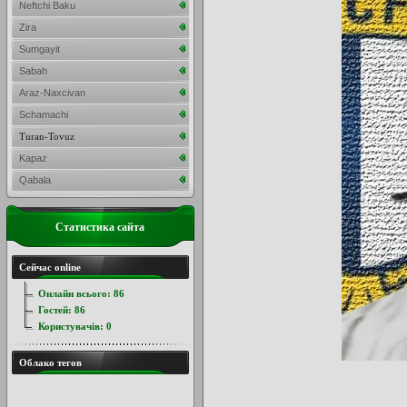
Neftchi Baku
Zira
Sumgayit
Sabah
Araz-Naxcivan
Schamachi
Turan-Tovuz
Kapaz
Qabala
Статистика сайта
Сейчас online
Онлайн всього:
86
Гостей:
86
Користувачів:
0
Облако тегов