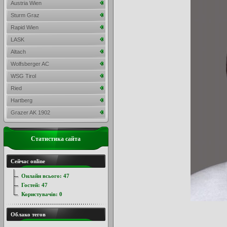
Austria Wien
Sturm Graz
Rapid Wien
LASK
Altach
Wolfsberger AC
WSG Tirol
Ried
Hartberg
Grazer AK 1902
Статистика сайта
Сейчас online
Онлайн всього:
47
Гостей:
47
Користувачів:
0
Облако тегов