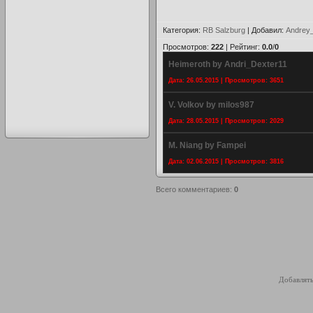
Категория
:
RB Salzburg
|
Добавил
:
Andrey
Просмотров
:
222
|
Рейтинг
:
0.0
/
0
Heimeroth by Andri_Dexter11
Дата: 26.05.2015 | Просмотров: 3651
V. Volkov by milos987
Дата: 28.05.2015 | Просмотров: 2029
M. Niang by Fampei
Дата: 02.06.2015 | Просмотров: 3816
Всего комментариев
:
0
Добавлять