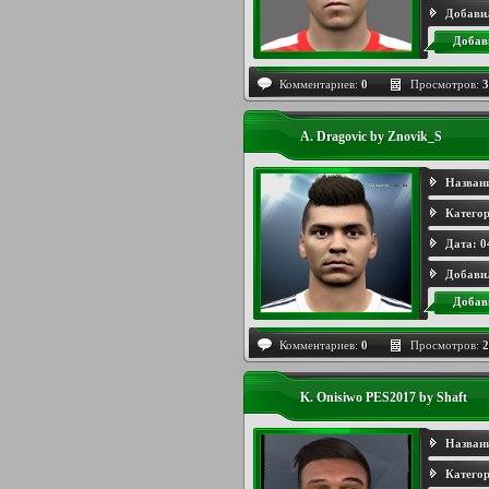
Добави
Добав
Комментариев:
0
Просмотров:
3
A. Dragovic by Znovik_S
Назван
Категор
Дата:
0
Добави
Добав
Комментариев:
0
Просмотров:
2
K. Onisiwo PES2017 by Shaft
Назван
Категор