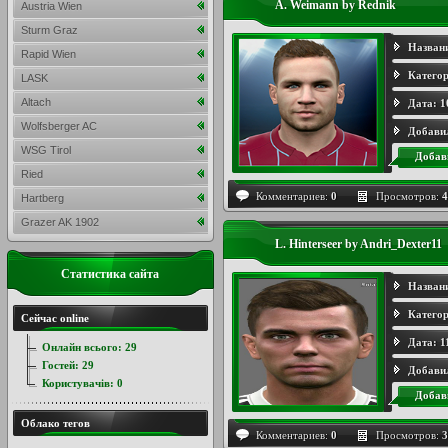
A. Weimann by Rednik
Austria Wien
Sturm Graz
Назван
Rapid Wien
Категор
LASK
Altach
Дата:
1
Wolfsberger AC
Добави
WSG Tirol
Добав
Ried
Комментариев:
0
Просмотров:
4
Hartberg
Grazer AK 1902
L. Hinterseer by Andri_Dexter11
Статистика сайта
Назван
Категор
Сейчас online
Дата:
1
Онлайн всього:
29
Гостей:
29
Добави
Користувачів:
0
Добав
Облако тегов
Комментариев:
0
Просмотров:
3