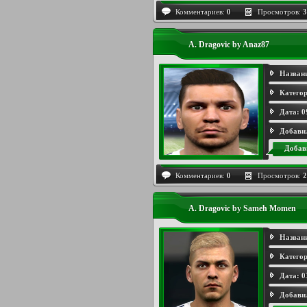
Комментариев:
0
Просмотров:
3
A. Dragovic by Anaz87
Назван
Категор
Дата:
0
Добави
Добав
Комментариев:
0
Просмотров:
2
A. Dragovic by Sameh Momen
Назван
Категор
Дата:
0
Добави