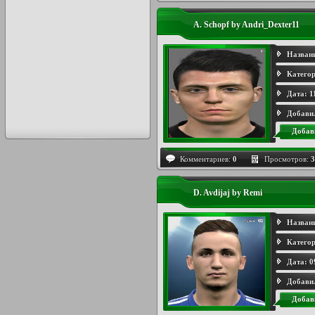
A. Schopf by Andri_Dexter11
Назван
Категор
Дата:
1
Добави
Добав
Комментариев:
0
Просмотров:
3
D. Avdijaj by Remi
Назван
Категор
Дата:
0
Добави
Добав