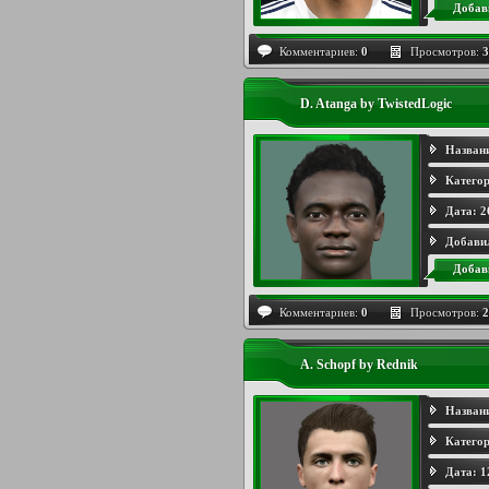
Добав
Комментариев:
0
Просмотров:
3
D. Atanga by TwistedLogic
Назван
Категор
Дата:
2
Добави
Добав
Комментариев:
0
Просмотров:
2
A. Schopf by Rednik
Назван
Категор
Дата:
1