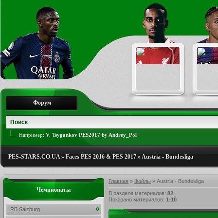
Форум
Например:
V. Tsygankov PES2017 by Andrey_Pol
PES-STARS.CO.UA
»
Faces PES 2016 & PES 2017
»
Austria - Bundesliga
Главная
»
Файлы
» Austria - Bundesliga
Чемпионаты
В разделе материалов
:
82
Показано материалов
:
1-10
RB Salzburg