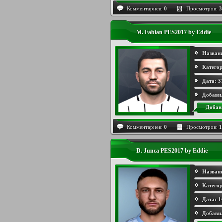
Комментариев:
0
Просмотров:
3
M. Fabian PES2017 by Eddie
Назван
Категор
Дата:
3
Добави
Добав
Комментариев:
0
Просмотров:
1
D. Junca PES2017 by Eddie
Назван
Категор
Дата:
1
Добави