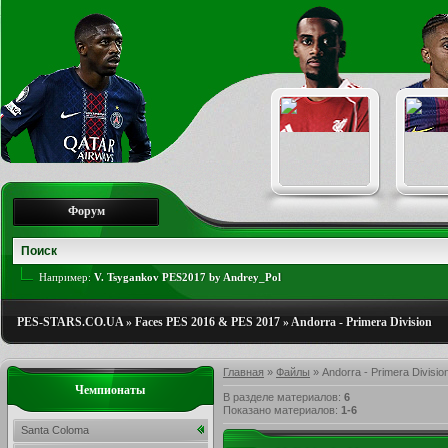
Форум
Например:
V. Tsygankov PES2017 by Andrey_Pol
PES-STARS.CO.UA
»
Faces PES 2016 & PES 2017
»
Andorra - Primera Division
Главная
»
Файлы
» Andorra - Primera Divisio
Чемпионаты
В разделе материалов
:
6
Показано материалов
:
1-6
Santa Coloma