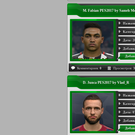
M. Fabian PES2017 by Sameh 
Назван
Категор
Дата:
2
Добави
Добав
Комментариев:
0
Просмотров:
3
D. Junca PES2017 by Vlad_R
Назван
Категор
Дата:
0
Добави
Добав