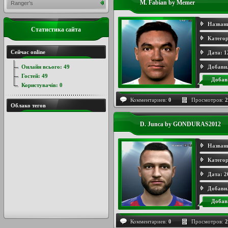
M. Fabian by Memer
Ranger's
Назван
Статистика сайта
Категор
Сейчас online
Дата:
1
Онлайн всього:
49
Добави
Гостей:
49
Добав
Користувачів:
0
Комментариев:
0
Просмотров:
2
Облако тегов
D. Junca by GONDURAS2012
Назван
Категор
Дата:
2
Добави
Добав
Комментариев:
0
Просмотров:
2