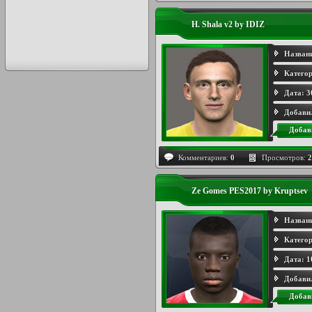
H. Shala v2 by IDIZ
Назван
Категор
Дата:
3
Добави
Добав
Комментариев:
0
Просмотров:
2
Ze Gomes PES2017 by Kruptsev
Назван
Категор
Дата:
1
Добави
Добав