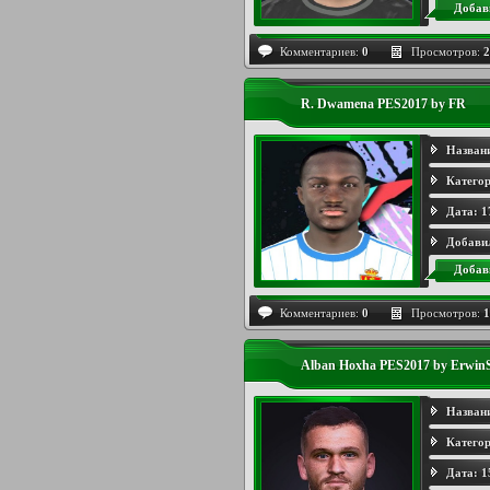
Добав
Комментариев:
0
Просмотров:
2
R. Dwamena PES2017 by FR
Назван
Категор
Дата:
1
Добави
Добав
Комментариев:
0
Просмотров:
1
Alban Hoxha PES2017 by Erwin
Назван
Категор
Дата:
1