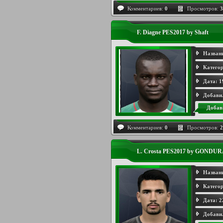
Комментариев:
0
Просмотров:
3
F. Diagne PES2017 by Shaft
Назван
Категор
Дата:
1
Добави
Добав
Комментариев:
0
Просмотров:
2
L. Crosta PES2017 by GONDUR
Назван
Категор
Дата:
2
Добави