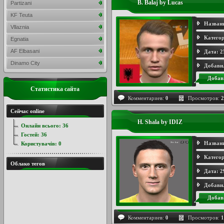
B. Balaj by Lucas
Partizani
KF Teuta
Назван
Vllaznia
Категор
Egnatia
AF Elbasani
Дата:
2
Dinamo City
Добави
Добав
Статистика сайта
Комментариев:
0
Просмотров:
2
Сейчас online
H. Shala by IDIZ
Онлайн всього:
36
Гостей:
36
Назван
Користувачів:
0
Категор
Облако тегов
Дата:
2
Добави
Добав
Комментариев:
0
Просмотров:
1