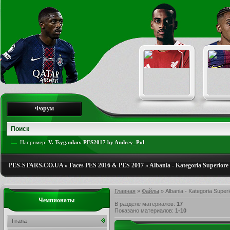
Форум
Например:
V. Tsygankov PES2017 by Andrey_Pol
PES-STARS.CO.UA
»
Faces PES 2016 & PES 2017
»
Albania - Kategoria Superiore
Главная
»
Файлы
» Albania - Kategoria Super
Чемпионаты
В разделе материалов
:
17
Показано материалов
:
1-10
Tirana