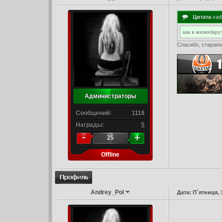
Цитата
vad
как в жизни)кру
Спасибо, стараем
Администраторы
Сообщений:
1118
Награды:
5
25
Offline
Andrey_Pol
Дата: П`ятниця, 