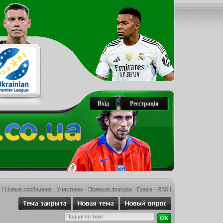
Вхід
Реєстрація
[
Новые сообщения
·
Участники
·
Правила форума
·
Поиск
·
RSS
]