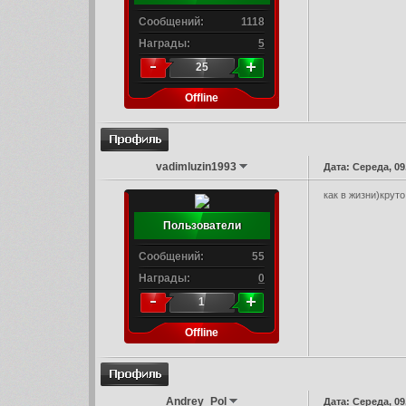
Сообщений:
1118
Награды:
5
25
Offline
vadimluzin1993
Дата: Середа, 09
как в жизни)круто
Пользователи
Сообщений:
55
Награды:
0
1
Offline
Andrey_Pol
Дата: Середа, 09