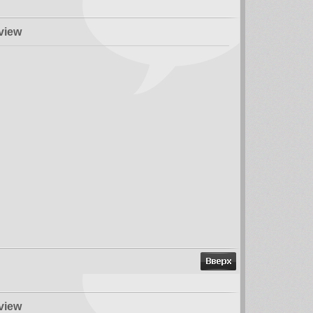
eview
view