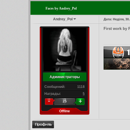
Faces by Andrey_Pol
Andrey_Pol
Дата: Неділя, 30
First work by
Администраторы
Сообщений:
1118
Награды:
5
25
Offline