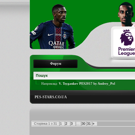
Форум
Наприклад:
V. Tsygankov PES2017 by Andrey_Pol
PES-STARS.CO.UA
Сторінка
1
з
31
1
2
3
…
30
31
»