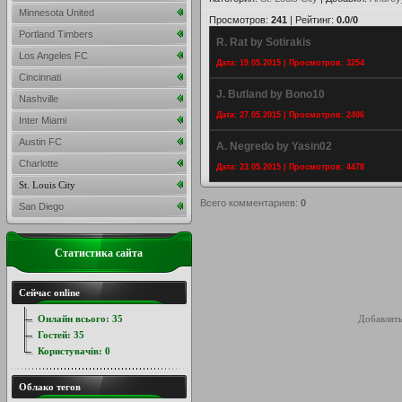
Minnesota United
Просмотров
:
241
|
Рейтинг
:
0.0
/
0
Portland Timbers
R. Rat by Sotirakis
Los Angeles FC
Дата: 19.05.2015 | Просмотров: 3254
Cincinnati
J. Butland by Bono10
Nashville
Дата: 27.05.2015 | Просмотров: 2406
Inter Miami
Austin FC
A. Negredo by Yasin02
Charlotte
Дата: 23.05.2015 | Просмотров: 4478
St. Louis City
Всего комментариев
:
0
San Diego
Статистика сайта
Сейчас online
Онлайн всього:
35
Добавлять
Гостей:
35
Користувачів:
0
Облако тегов