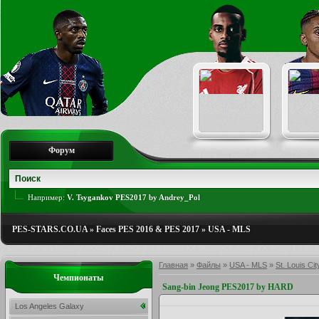
Форум
Например:
V. Tsygankov PES2017 by Andrey_Pol
PES-STARS.CO.UA
»
Faces PES 2016 & PES 2017
»
USA - MLS
Главная
»
Файлы
»
USA - MLS
»
St. Louis Cit
Чемпионаты
Sang-bin Jeong PES2017 by HARD
Los Angeles Galaxy