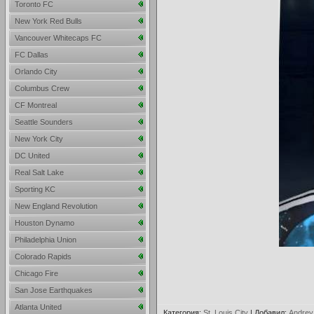
Toronto FC
New York Red Bulls
Vancouver Whitecaps FC
FC Dallas
Orlando City
Columbus Crew
CF Montreal
Seattle Sounders
New York City
DC United
Real Salt Lake
Sporting KC
New England Revolution
Houston Dynamo
Philadelphia Union
Colorado Rapids
Chicago Fire
San Jose Earthquakes
Atlanta United
Категория
:
St. Louis City
|
Добавил
:
Andrey