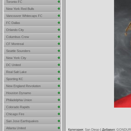
Toronto FC
New York Red Bulls
Vancouver Whitecaps FC
FC Dallas
Orlando City
Columbus Crew
CF Montreal
Seattle Sounders
New York City
DC United
Real Salt Lake
Sporting KC
New England Revolution
Houston Dynamo
Philadelphia Union
Colorado Rapids
Chicago Fire
San Jose Earthquakes
Atlanta United
Категория
:
San Diego
|
Добавил
:
GONDUR