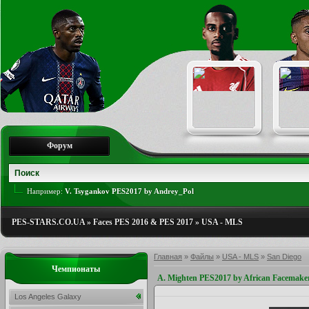
Форум
Например:
V. Tsygankov PES2017 by Andrey_Pol
PES-STARS.CO.UA
»
Faces PES 2016 & PES 2017
»
USA - MLS
Главная
»
Файлы
»
USA - MLS
»
San Diego
Чемпионаты
A. Mighten PES2017 by African Facemake
Los Angeles Galaxy