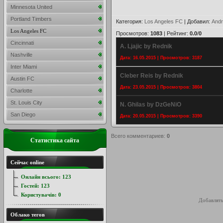
Minnesota United
Portland Timbers
Категория
:
Los Angeles FC
|
Добавил
:
Andr
Los Angeles FC
Просмотров
:
1083
|
Рейтинг
:
0.0
/
0
Cincinnati
A. Ljajic by Rednik
Nashville
Дата: 16.05.2015 | Просмотров: 3187
Inter Miami
Cleber Reis by Rednik
Austin FC
Дата: 23.05.2015 | Просмотров: 3804
Charlotte
St. Louis City
N. Ghilas by DzGeNiO
San Diego
Дата: 20.05.2015 | Просмотров: 3390
Всего комментариев
:
0
Статистика сайта
Сейчас online
Онлайн всього:
123
Гостей:
123
Користувачів:
0
Добавлять
Облако тегов