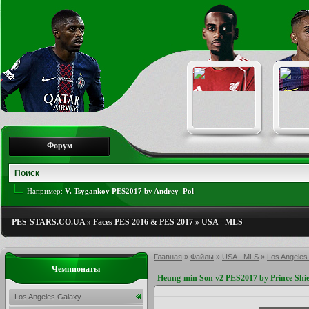
Форум
Например:
V. Tsygankov PES2017 by Andrey_Pol
PES-STARS.CO.UA
»
Faces PES 2016 & PES 2017
»
USA - MLS
Главная
»
Файлы
»
USA - MLS
»
Los Angeles
Чемпионаты
Heung-min Son v2 PES2017 by Prince Shi
Los Angeles Galaxy