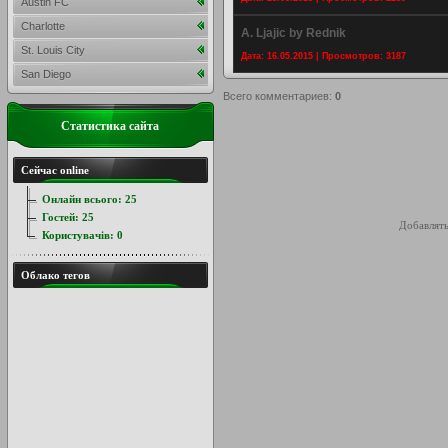
Austin FC
Charlotte
A. Ljajic by Rednik
St. Louis City
Дата: 16.05.2015 | Просмотров: 3187
San Diego
Всего комментариев
:
0
Статистика сайта
Сейчас online
Онлайн всього:
25
Гостей:
25
Добавлять
Користувачів:
0
Облако тегов