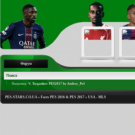
Форум
Например:
V. Tsygankov PES2017 by Andrey_Pol
PES-STARS.CO.UA
»
Faces PES 2016 & PES 2017
»
USA - MLS