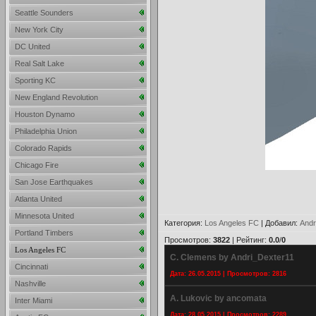
Seattle Sounders
New York City
DC United
Real Salt Lake
Sporting KC
New England Revolution
Houston Dynamo
Philadelphia Union
Colorado Rapids
Chicago Fire
San Jose Earthquakes
Atlanta United
Minnesota United
Категория
:
Los Angeles FC
|
Добавил
:
Andr
Portland Timbers
Просмотров
:
3822
|
Рейтинг
:
0.0
/
0
Los Angeles FC
C. Clemens by Andri_Dexter11
Cincinnati
Дата: 26.05.2015 | Просмотров: 2816
Nashville
A. Lukovic by ancomata
Inter Miami
Дата: 28.05.2015 | Просмотров: 2289