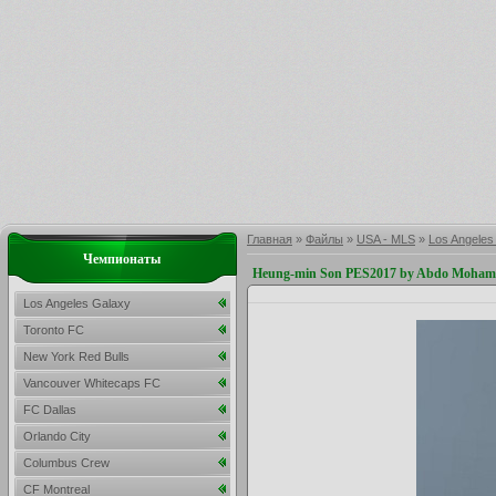
Главная
»
Файлы
»
USA - MLS
»
Los Angeles
Чемпионаты
Heung-min Son PES2017 by Abdo Moham
Los Angeles Galaxy
Toronto FC
New York Red Bulls
Vancouver Whitecaps FC
FC Dallas
Orlando City
Columbus Crew
CF Montreal