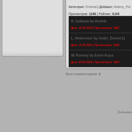
Категория
:
Oriental
|
Добавил
:
Andrey_Pol
Просмотров
:
1245
|
Рейтинг
:
0.0
/
0
R. Soldado by Rednik
Дата: 19.05.2015 | Просмотров: 3657
L. Hinterseer by Andri_Dexter11
Дата: 11.05.2015 | Просмотров: 3245
W. Rooney by Emre Kaya
Дата: 23.05.2015 | Просмотров: 5207
Всего комментариев
:
0
Добавлять