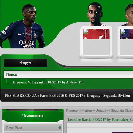
Форум
Например:
V. Tsygankov PES2017 by Andrey_Pol
PES-STARS.CO.UA
»
Faces PES 2016 & PES 2017
»
Uruguay - Segunda Division
Главная
»
Файлы
»
Uruguay - Segunda Divisi
Чемпионаты
Leandro Barcia PES2017 by Facemaker_
River Plate