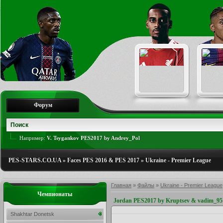
Форум
Например:
V. Tsygankov PES2017 by Andrey_Pol
PES-STARS.CO.UA
»
Faces PES 2016 & PES 2017
»
Ukraine - Premier League
Главная
»
Файлы
»
Ukraine - Premier League
Чемпионаты
Jordan PES2017 by Kruptsev & vadim_95
Shakhtar Donetsk