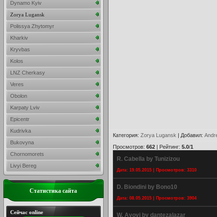
Dynamo Kyiv
Zorya Lugansk
Polissya Zhytomyr
Kharkiv
Kryvbas
Kolos
LNZ Cherkasy
Veres
Obolon
Karpaty Lviv
Epicentr
Kudrivka
Категория
:
Zorya Lugansk
|
Добавил
:
Andr
Bukovyna
Просмотров
:
662
|
Рейтинг
:
5.0
/
1
Chornomorets
R. Cabella by Tunizizou
Livyi Bereg
Дата: 19.05.2015 | Просмотров: 3310
D. Biondini by Bono10
Статистика сайта
Дата: 08.05.2015 | Просмотров: 3904
Сейчас online
W. Ayovi by dantezalazar