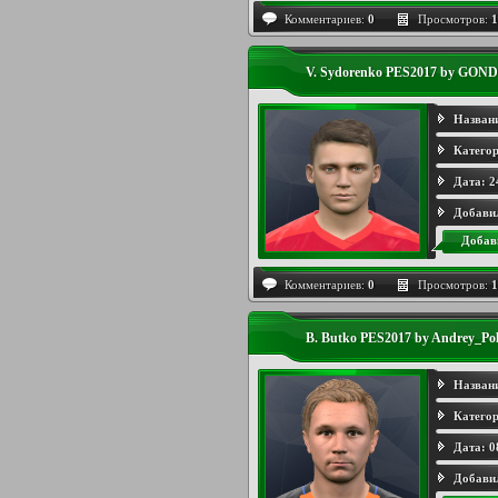
Комментариев:
0
Просмотров:
1
V. Sydorenko PES2017 by GO
Назван
Категор
Дата:
2
Добави
Добав
Комментариев:
0
Просмотров:
1
B. Butko PES2017 by Andrey_Po
Назван
Категор
Дата:
0
Добави