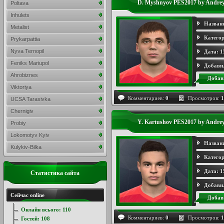
D. Myshnyov PES2017 by Andr
Poltava
Inhulets
Назван
Metalist
Категор
Prykarpattia
Nyva Ternopil
Дата:
1
Feniks Mariupol
Добави
Ahrobiznes
Добав
Viktoriya
Комментариев:
0
Просмотров:
1
UCSA Tarasivka
Chernigiv
Y. Kartushov PES2017 by And
Probiy
Lokomotyv Kyiv
Назван
Kulykiv-Bilka
Категор
Дата:
1
Статистика сайта
Добави
Сейчас online
Добав
Онлайн всього:
110
Комментариев:
0
Просмотров:
1
Гостей:
108