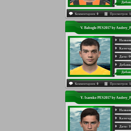
Добав
Комментариев:
0
Просмотров:
1
V. Baboglo PES2017 by Andrey_P
Назван
Категор
Дата:
0
Добави
Добав
Комментариев:
0
Просмотров:
1
Y. Isaenko PES2017 by Andrey_P
Назван
Категор
Дата:
1