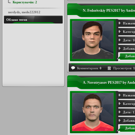
Користувачів:
2
N. Fedorivskiy PES2017 by An
nerdydz
,
medo222012
Облако тегов
Назван
Категор
Дата:
1
Добави
Добав
Комментариев:
0
Просмотров:
1
A. Novotryasov PES2017 by A
Назван
Категор
Дата:
1
Добави
Добав