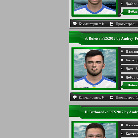
Добави
Добав
Комментариев:
0
Просмотров:
1
S. Buletsa PES2017 by Andrey_P
Назван
Категор
Дата:
2
Добави
Добав
Комментариев:
0
Просмотров:
1
D. Bezborodko PES2017 by Andr
Назван
Категор