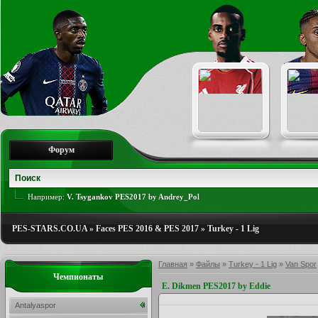
Форум
Например:
V. Tsygankov PES2017 by Andrey_Pol
PES-STARS.CO.UA
»
Faces PES 2016 & PES 2017
»
Turkey - 1 Lig
Главная
»
Файлы
»
Turkey - 1 Lig
»
Van Spor
Чемпионаты
E. Dikmen PES2017 by Eddie
Antalyaspor