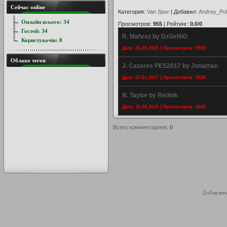
Сейчас online
Категория
:
Van Spor
|
Добавил
:
Andrey_Pol
Онлайн всього:
34
Просмотров
:
955
|
Рейтинг
:
0.0
/
0
Гостей:
34
R. Mahrez by DzGeNiO
Користувачів:
0
Дата: 26.05.2015 | Просмотров: 5922
Облако тегов
J. Cazares PES2017 by Jonathan
Дата: 27.01.2017 | Просмотров: 3524
N. Taylor by Rednik
Дата: 10.05.2015 | Просмотров: 4389
Всего комментариев
:
0
Добавлять