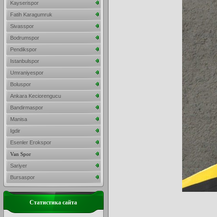
Kayserispor
Fatih Karagumruk
Sivasspor
Bodrumspor
Pendikspor
Istanbulspor
Umraniyespor
Boluspor
Ankara Keciorengucu
Bandirmaspor
Manisa
Igdir
Esenler Erokspor
Van Spor
Sariyer
Bursaspor
Статистика сайта