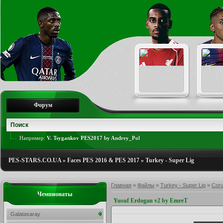
Форум
Например:
V. Tsygankov PES2017 by Andrey_Pol
PES-STARS.CO.UA
»
Faces PES 2016 & PES 2017
»
Turkey - Super Lig
Главная
»
Файлы
»
Turkey - Super Lig
»
Cor
Чемпионаты
Yusuf Erdogan v2 by EmreT
Galatasaray