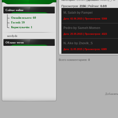
Просмотров
:
2156
|
Рейтинг
:
0.0
/
0
Сейчас online
M. Salah by Fampei
Онлайн всього:
60
Дата: 02.06.2015 | Просмотров: 5308
Гостей:
59
Користувачів:
1
Pedro by Sameh Momen
Дата: 25.05.2015 | Просмотров: 4323
nerdydz
Облако тегов
N. Ake by Znovik_S
Дата: 11.05.2015 | Просмотров: 6389
Всего комментариев
:
0
Добавлять