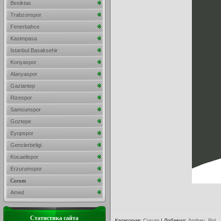
Besiktas
Trabzonspor
Fenerbahce
Kasimpasa
Istanbul Basaksehir
Konyaspor
Alanyaspor
Gaziantep
Rizespor
Samsunspor
Goztepe
Eyupspor
Genclerbirligi
Kocaelispor
Erzurumspor
Corum
Amed
Статистика сайта
Категория
:
Corum
|
Добавил
:
Andrey_Pol