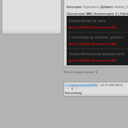
Категория
:
Esperance
|
Добавил
:
Andrey_P
Просмотров
:
660
|
Комментарии
:
1
|
Рейти
Cleiton Xavier by Jack
Дата: 23.05.2015 | Просмотров: 3528
L. Koscielny by shamrik_gunners
Дата: 17.05.2015 | Просмотров: 2459
Younis Mahmoud by sepahan-pc.ir
Дата: 04.06.2015 | Просмотров: 2301
Всего комментариев
:
1
1
cristianomessi20043
(12.07.2025 09:57)
0
Not working