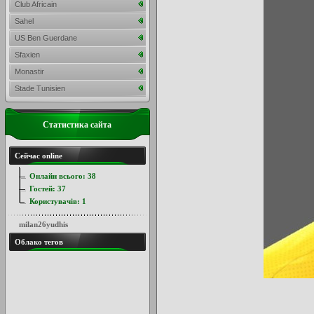
Club Africain
Sahel
US Ben Guerdane
Sfaxien
Monastir
Stade Tunisien
Статистика сайта
Сейчас online
Онлайн всього:
38
Гостей:
37
Користувачів:
1
milan26yudhis
Облако тегов