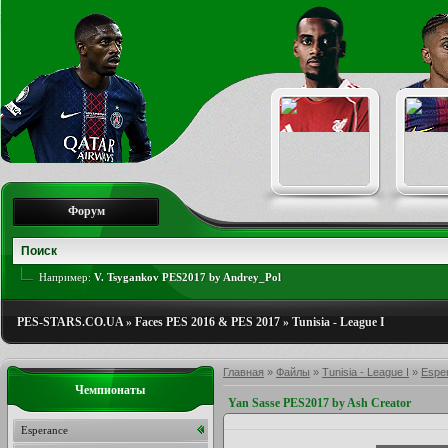
Форум
Например:
V. Tsygankov PES2017 by Andrey_Pol
PES-STARS.CO.UA
»
Faces PES 2016 & PES 2017
»
Tunisia - League I
Главная
»
Файлы
»
Tunisia - League I
»
Espe
Чемпионаты
Yan Sasse PES2017 by Ash Creator
Esperance