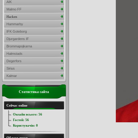
AIK
Malmo FF
Hacken
Hammarby
IFK Goteborg
Djurgardens IF
Brommapojkarna
Halmstads
Degerfors
Sirius
Kalmar
Статистика сайта
Сейчас online
Онлайн всього:
56
Гостей:
56
Користувачів:
0
Облако тегов