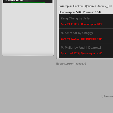
Категория
:
Hacken
|
Добавил
:
Andrey_Pol
Просмотров
:
526
|
Рейтинг
:
0.0
/
0
Zeng Cheng by Jelly
Дата: 26.05.2015 | Просмотров: 3887
N. Amrabat by Shaggy
Дата: 05.02.2016 | Просмотров: 5814
M. Muller by Andri_Dexter11
Дата: 11.05.2015 | Просмотров: 4305
Всего комментариев
:
0
Добавлять