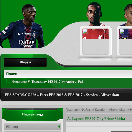
Форум
Например:
V. Tsygankov PES2017 by Andrey_Pol
PES-STARS.CO.UA
»
Faces PES 2016 & PES 2017
»
Sweden - Allsvenskan
Главная
»
Файлы
»
Sweden - Allsvenskan
»
H
Чемпионаты
A. Layouni PES2017 by Prince Shieka
Elfsborg