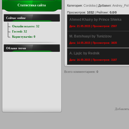
Статистика сайта
Категория
:
Cordoba
|
Добавил
:
Andrey_Pol
Просмотров
:
1032
|
Рейтинг
:
0.0
/
0
Сейчас online
Ahmed Khairy by Prince Shieka
Онлайн всього:
32
Дата: 21.05.2015 | Просмотров: 2507
Гостей:
32
M. Batshuayi by Tunizizou
Користувачів:
0
Дата: 14.05.2015 | Просмотров: 3835
Облако тегов
A. Ljajic by Rednik
Дата: 16.05.2015 | Просмотров: 3187
Всего комментариев
:
0
Добавлять