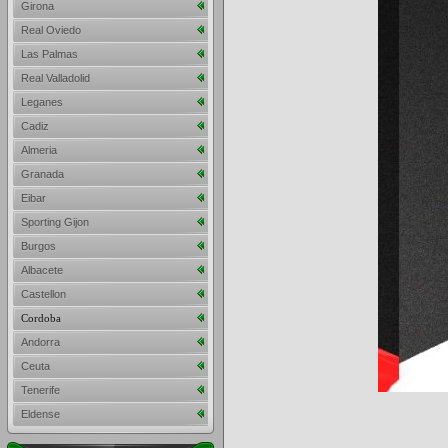
Girona
Real Oviedo
Las Palmas
Real Valladolid
Leganes
Cadiz
Almeria
Granada
Eibar
Sporting Gijon
Burgos
Albacete
Castellon
Cordoba
Andorra
Ceuta
Tenerife
Eldense