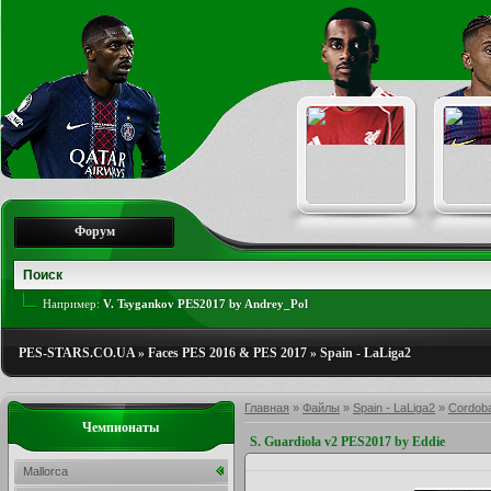
Форум
Например:
V. Tsygankov PES2017 by Andrey_Pol
PES-STARS.CO.UA
»
Faces PES 2016 & PES 2017
»
Spain - LaLiga2
Главная
»
Файлы
»
Spain - LaLiga2
»
Cordob
Чемпионаты
S. Guardiola v2 PES2017 by Eddie
Mallorca