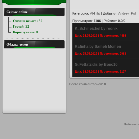
Сейчас online
Категория
:
Al-Hilal
|
Добавил
:
Andrey_Pol
Онлайн всього:
52
Просмотров
:
1106
|
Рейтинг
:
0.0
/
0
Гостей:
52
K. Schmeichel by rednik
Користувачів:
0
Дата: 24.05.2015 | Просмотров: 4498
Облако тегов
Rafinha by Sameh Momen
Дата: 25.05.2015 | Просмотров: 5963
G. Fetfatzidis by Bono10
Дата: 14.05.2015 | Просмотров: 2127
Всего комментариев
:
0
Добавлять