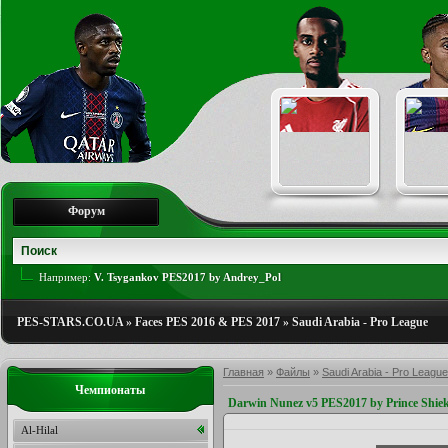
Форум
Например:
V. Tsygankov PES2017 by Andrey_Pol
PES-STARS.CO.UA
»
Faces PES 2016 & PES 2017
»
Saudi Arabia - Pro League
Главная
»
Файлы
»
Saudi Arabia - Pro League
Чемпионаты
Darwin Nunez v5 PES2017 by Prince Shie
Al-Hilal