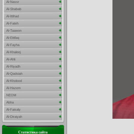
Al-Nassr
Al-Shabab
Al-Ittihad
Al-Fateh
Al-Taawon
Al-Ettifaq
Al-Fayha
Al-Khaleej
Al-Ahli
Al-Riyadh
Al-Qadsiah
Al-Kholood
Al-Hazem
NEOM
Abha
Al-Faisaly
Al-Diraiyah
Статистика сайта