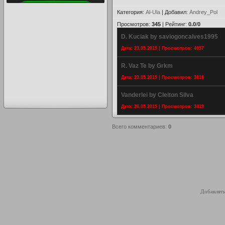
Категория
:
Al-Ula
|
Добавил
:
Andrey_Pol
Просмотров
:
345
|
Рейтинг
:
0.0
/
0
D. Kuciak by saviogoncalves1995
Дата: 23.05.2015 | Просмотров: 4057
R. Vaz Te by Grkm
Дата: 23.05.2015 | Просмотров: 3818
Vanderlei by Cleiton Silva
Дата: 26.05.2015 | Просмотров: 3419
Всего комментариев
:
0
Добавлять