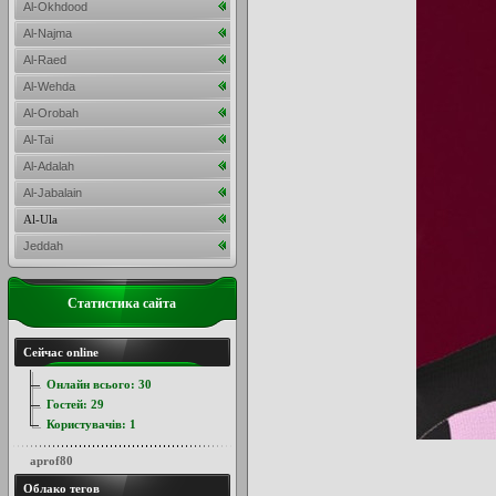
Al-Okhdood
Al-Najma
Al-Raed
Al-Wehda
Al-Orobah
Al-Tai
Al-Adalah
Al-Jabalain
Al-Ula
Jeddah
Статистика сайта
Сейчас online
Онлайн всього:
30
Гостей:
29
Користувачів:
1
aprof80
Облако тегов