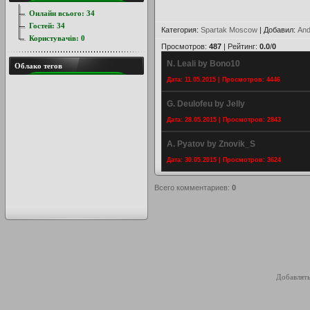
Онлайн всього:
34
Гостей:
34
Категория
:
Spartak Moscow
|
Добавил
:
And
Користувачів:
0
Просмотров
:
487
|
Рейтинг
:
0.0
/
0
N. Leali by Bono10
Облако тегов
Дата: 11.05.2015 | Просмотров: 4446
G. Deulofeu by Jelly
Дата: 28.05.2015 | Просмотров: 2843
A. Pyatov by Znovik_S
Дата: 30.05.2015 | Просмотров: 3624
Всего комментариев
:
0
Добавлять