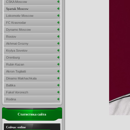
CSKA Moscow
Spartak Moscow
Lokomotiv Moscow
FC Krasnodar
Dynamo Moscow
Rostov
Akhmat Grozny
Krylya Sovetov
Orenburg
Rubin Kazan
Akron Togliatti
Dinamo Makhachkala
Baltika
Fakel Voronezh
Rodina
Статистика сайта
Сейчас online