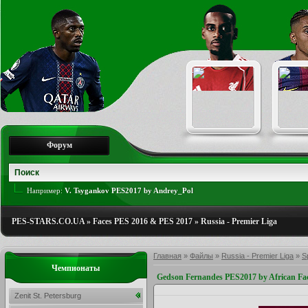
Форум
Например:
V. Tsygankov PES2017 by Andrey_Pol
PES-STARS.CO.UA
»
Faces PES 2016 & PES 2017
»
Russia - Premier Liga
Главная
»
Файлы
»
Russia - Premier Liga
»
S
Чемпионаты
Gedson Fernandes PES2017 by African Fa
Zenit St. Petersburg