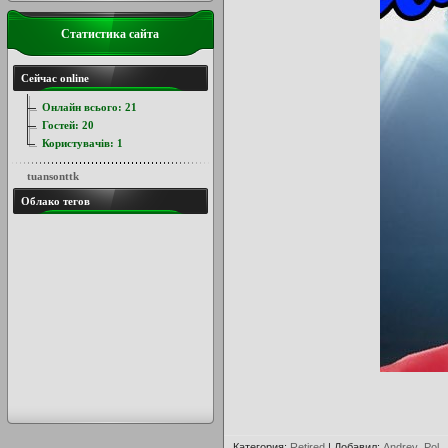
Статистика сайта
Сейчас online
Онлайн всього:
21
Гостей:
20
Користувачів:
1
tuansonttk
Облако тегов
Категория
:
Retired
|
Добавил
:
Andrey_Pol