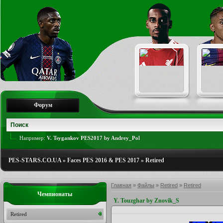
Форум
Например:
V. Tsygankov PES2017 by Andrey_Pol
PES-STARS.CO.UA
»
Faces PES 2016 & PES 2017
»
Retired
Главная
»
Файлы
»
Retired
»
Retired
Чемпионаты
Y. Touzghar by Znovik_S
Retired