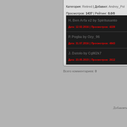
Категория
:
Retired
|
Добавил
:
Andrey_Pol
Просмотров
:
1437
|
Рейтинг
:
0.0
/
0
H. Ben Arfa v2 by Spiritusanto
Дата: 12.02.2016 | Просмотров: 4228
P. Pogba by Ozy_96
Дата: 31.07.2016 | Просмотров: 4843
J. Datolo by CgM2k7
Дата: 23.05.2015 | Просмотров: 2612
Всего комментариев
:
0
Добавлять