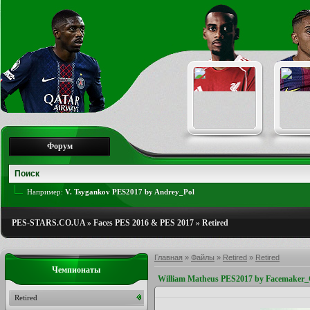
Форум
Например:
V. Tsygankov PES2017 by Andrey_Pol
PES-STARS.CO.UA
»
Faces PES 2016 & PES 2017
»
Retired
Главная
»
Файлы
»
Retired
»
Retired
Чемпионаты
William Matheus PES2017 by Facemaker
Retired