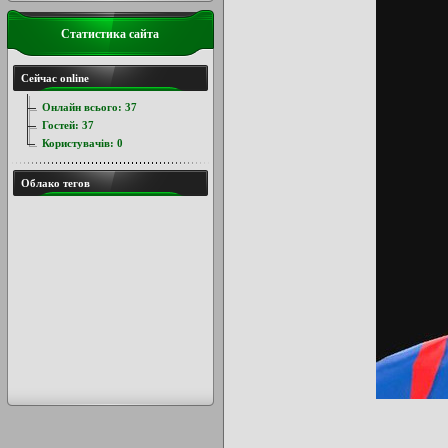
Статистика сайта
Сейчас online
Онлайн всього:
37
Гостей:
37
Користувачів:
0
Облако тегов