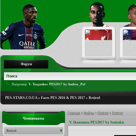
Форум
Например:
V. Tsygankov PES2017 by Andrey_Pol
PES-STARS.CO.UA
»
Faces PES 2016 & PES 2017
»
Retired
Главная
»
Файлы
»
Retired
»
Retired
Чемпионаты
V. Ikonomou PES2017 by Sotirakis
Retired