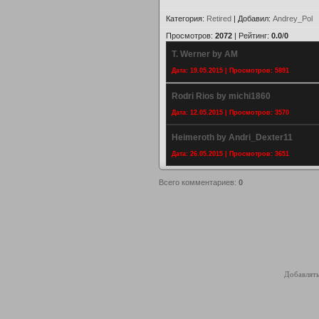
Категория
:
Retired
|
Добавил
:
Andrey_Pol
Просмотров
:
2072
|
Рейтинг
:
0.0
/
0
T. Werner by AM
Дата: 19.05.2015 | Просмотров: 5891
Rodri Rios by michi1860
Дата: 12.05.2015 | Просмотров: 3570
Heimeroth by Andri_Dexter11
Дата: 26.05.2015 | Просмотров: 3651
Всего комментариев
:
0
Добавлять