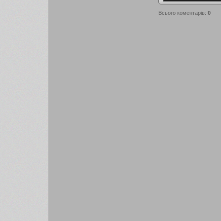
Всього коментарів
:
0