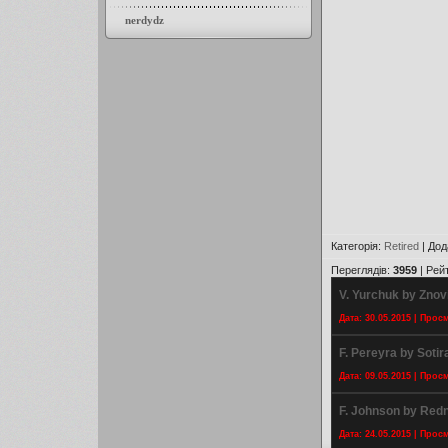
nerdydz
Категорія
:
Retired
|
Дод
Переглядів
:
3959
|
Рей
V. Yurchuk by Znov
Дата: 30.05.2015 | Прос
F. Pereyra by Sotir
Дата: 09.05.2015 | Прос
F. Johnson by Redn
Дата: 24.05.2015 | Прос