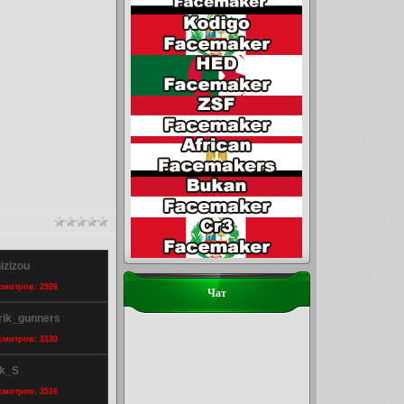
izizou
осмотров: 2926
Чат
rik_gunners
осмотров: 3130
ik_S
осмотров: 3516