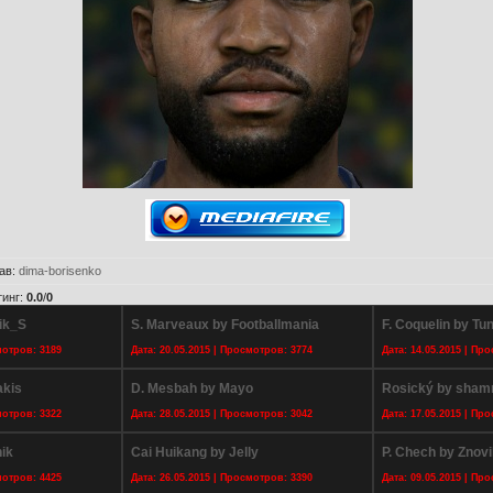
ав
:
dima-borisenko
тинг
:
0.0
/
0
ik_S
S. Marveaux by Footballmania
F. Coquelin by Tun
мотров: 3189
Дата: 20.05.2015 | Просмотров: 3774
Дата: 14.05.2015 | Пр
akis
D. Mesbah by Mayo
Rosický by sham
мотров: 3322
Дата: 28.05.2015 | Просмотров: 3042
Дата: 17.05.2015 | Пр
ik
Cai Huikang by Jelly
P. Chech by Znov
мотров: 4425
Дата: 26.05.2015 | Просмотров: 3390
Дата: 09.05.2015 | Пр