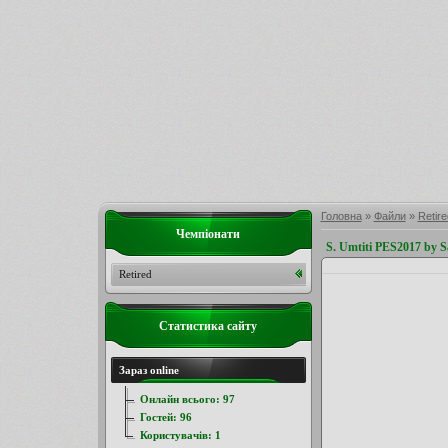
Головна
»
Файли
»
Retire
Чемпіонати
S. Umtiti PES2017 by
Retired
Статистика сайту
Зараз online
Онлайн всього:
97
Гостей:
96
Користувачів:
1