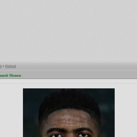
d
»
Retired
 Sameh Momen