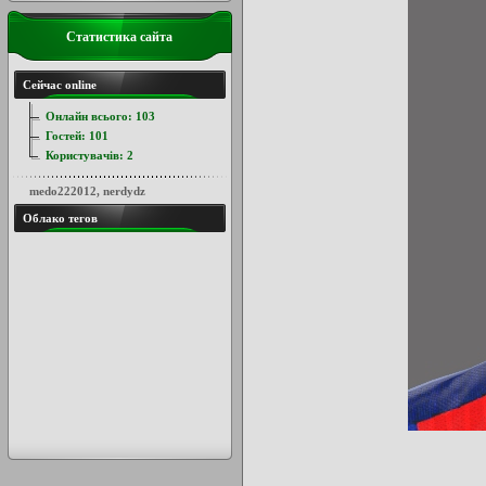
Статистика сайта
Сейчас online
Онлайн всього:
103
Гостей:
101
Користувачів:
2
medo222012
,
nerdydz
Облако тегов