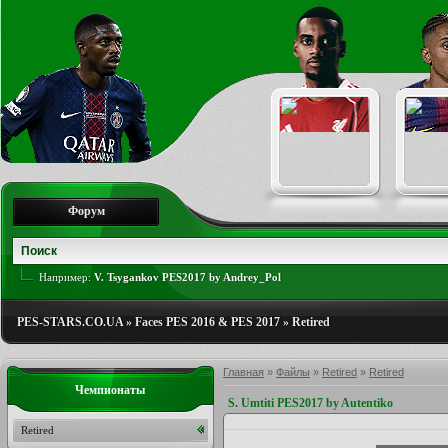
Форум
Например:
V. Tsygankov PES2017 by Andrey_Pol
PES-STARS.CO.UA
»
Faces PES 2016 & PES 2017
»
Retired
Главная
»
Файлы
»
Retired
»
Retired
Чемпионаты
S. Umtiti PES2017 by Autentiko
Retired