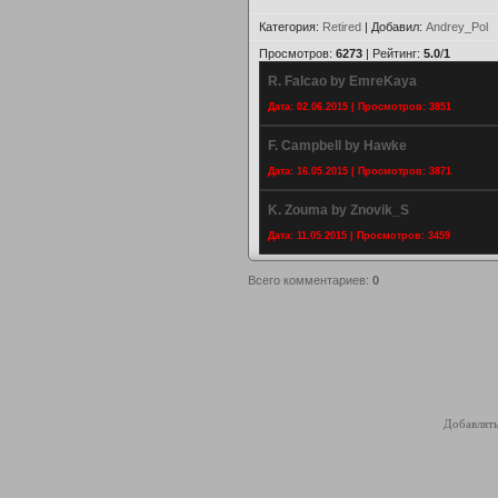
Категория
:
Retired
|
Добавил
:
Andrey_Pol
Просмотров
:
6273
|
Рейтинг
:
5.0
/
1
R. Falcao by EmreKaya
Дата: 02.06.2015 | Просмотров: 3851
F. Campbell by Hawke
Дата: 16.05.2015 | Просмотров: 3871
K. Zouma by Znovik_S
Дата: 11.05.2015 | Просмотров: 3459
Всего комментариев
:
0
Добавлять