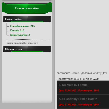
Статистика сайта
Сейчас online
Онлайн всього:
215
Гостей:
213
Користувачів:
2
marlonmadrid17
,
yhueboy
Облако тегов
Категория
:
Retired
|
Добавил
:
Andrey_Pol
Просмотров
:
1515
|
Рейтинг
:
0.0
/
0
S. De Maio by Fampei
Дата: 02.06.2015 | Просмотров: 2686
A. El Ghazi by Prince Hamiz
Дата: 17.08.2016 | Просмотров: 2807