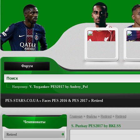
Форум
Например:
V. Tsygankov PES2017 by Andrey_Pol
PES-STARS.CO.UA
»
Faces PES 2016 & PES 2017
»
Retired
Главная
»
Файлы
»
Retired
»
Retired
Чемпионаты
S. Purisay PES2017 by BKLSS
Retired