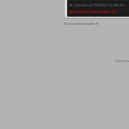
M. Asensio v2 PES2017 by Mo Ha
Дата: 05.05.2017 | Просмотров: 3727
Всего комментариев
:
0
Добавлять