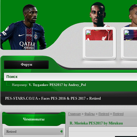
Форум
Например:
V. Tsygankov PES2017 by Andrey_Pol
PES-STARS.CO.UA
»
Faces PES 2016 & PES 2017
»
Retired
Главная
»
Файлы
»
Retired
»
Retired
Чемпионаты
R. Morioka PES2017 by Mirukuu
Retired