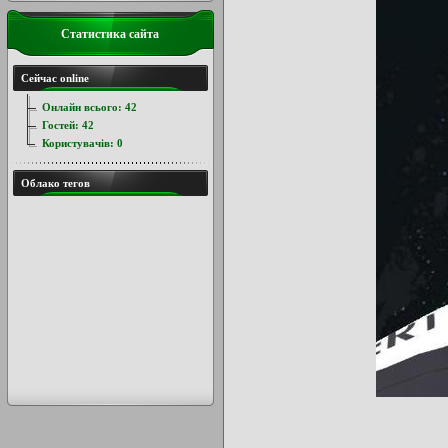
Статистика сайта
Сейчас online
Онлайн всього:
42
Гостей:
42
Користувачів:
0
Облако тегов