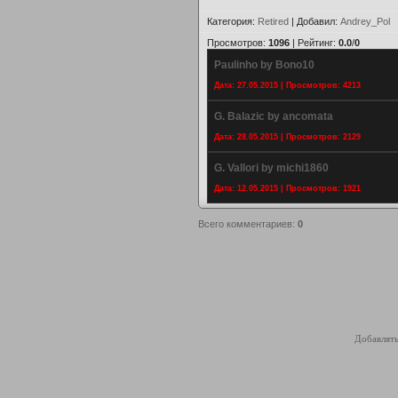
Категория
:
Retired
|
Добавил
:
Andrey_Pol
Просмотров
:
1096
|
Рейтинг
:
0.0
/
0
Paulinho by Bono10
Дата: 27.05.2015 | Просмотров: 4213
G. Balazic by ancomata
Дата: 28.05.2015 | Просмотров: 2129
G. Vallori by michi1860
Дата: 12.05.2015 | Просмотров: 1921
Всего комментариев
:
0
Добавлять