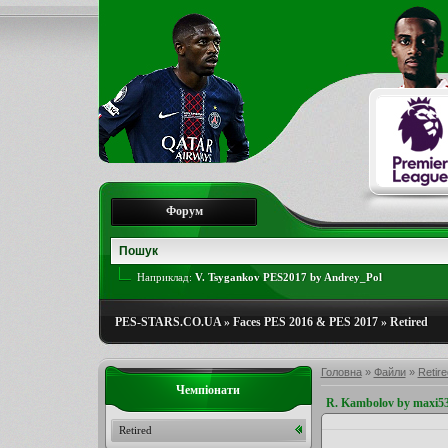
Форум
Наприклад:
V. Tsygankov PES2017 by Andrey_Pol
PES-STARS.CO.UA
»
Faces PES 2016 & PES 2017
»
Retired
Головна
»
Файли
»
Retire
Чемпіонати
R. Kambolov by maxi5
Retired