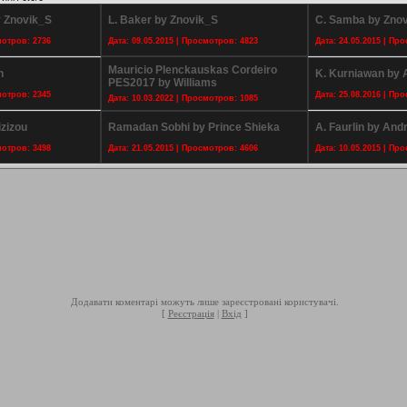
y Znovik_S
L. Baker by Znovik_S
C. Samba by Zno
мотров: 2736
Дата: 09.05.2015 | Просмотров: 4823
Дата: 24.05.2015 | Пр
Mauricio Plenckauskas Cordeiro
n
K. Kurniawan by A
PES2017 by Williams
мотров: 2345
Дата: 25.08.2016 | Пр
Дата: 10.03.2022 | Просмотров: 1085
izizou
Ramadan Sobhi by Prince Shieka
A. Faurlin by And
мотров: 3498
Дата: 21.05.2015 | Просмотров: 4606
Дата: 10.05.2015 | Пр
Додавати коментарі можуть лише зареєстровані користувачі.
[
Реєстрація
|
Вхід
]