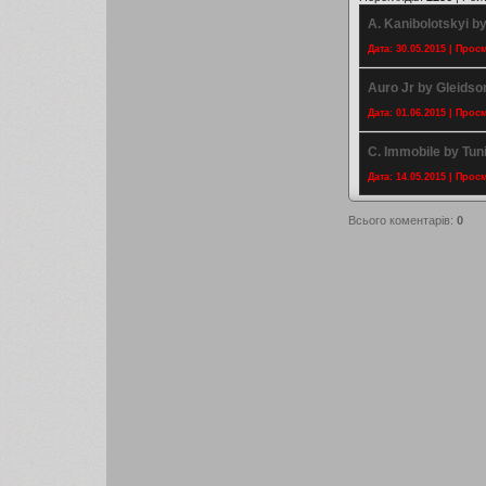
A. Kanibolotskyi b
Дата: 30.05.2015 | Прос
Auro Jr by Gleidso
Дата: 01.06.2015 | Прос
C. Immobile by Tun
Дата: 14.05.2015 | Прос
Всього коментарів
:
0