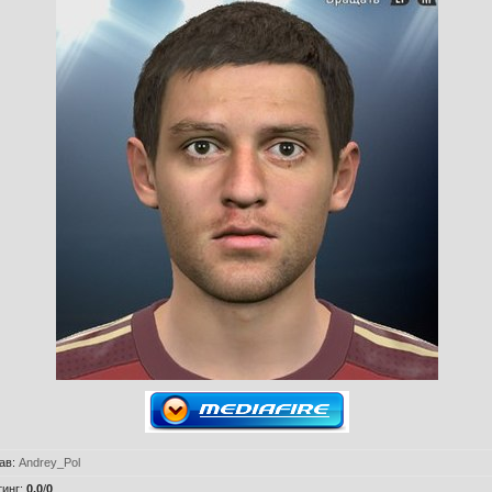
ав
:
Andrey_Pol
тинг
:
0.0
/
0