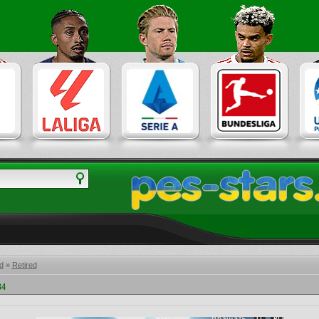
d
»
Retired
34