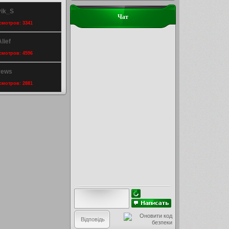
vik_S
Чат
осмотров: 3341
lief
осмотров: 4596
rews
осмотров: 2881