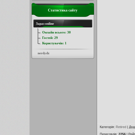
Статистика сайту
Зараз online
Онлайн всього:
30
Гостей:
29
Користувачів:
1
nerdydz
Категорія
:
Retired
|
Дод
Переглядів
:
2256
|
Рей