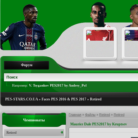
Форум
Например:
V. Tsygankov PES2017 by Andrey_Pol
PES-STARS.CO.UA
»
Faces PES 2016 & PES 2017
»
Retired
Главная
»
Файлы
»
Retired
»
Retired
Чемпионаты
Maurice Dale PES2017 by Kruptsev
Retired