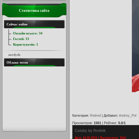
Статистика сайта
Сейчас online
Онлайн всього:
34
Гостей:
33
Користувачів:
1
nerdydz
Облако тегов
Категория
:
Retired
|
Добавил
:
Andrey_Pol
Просмотров
:
1561
|
Рейтинг
:
5.0
/
1
Caiuby by Rednik
Дата: 24.05.2015 | Просмотров: 3616