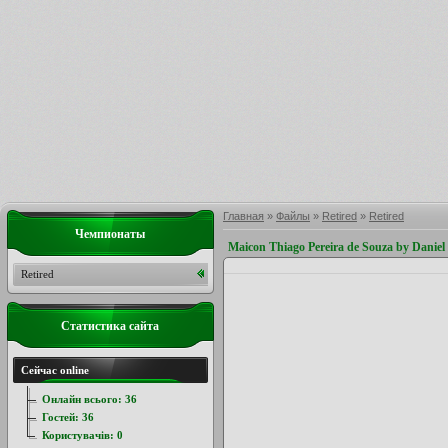
Главная
»
Файлы
»
Retired
»
Retired
Чемпионаты
Maicon Thiago Pereira de Souza by Daniel
Retired
Статистика сайта
Сейчас online
Онлайн всього:
36
Гостей:
36
Користувачів:
0