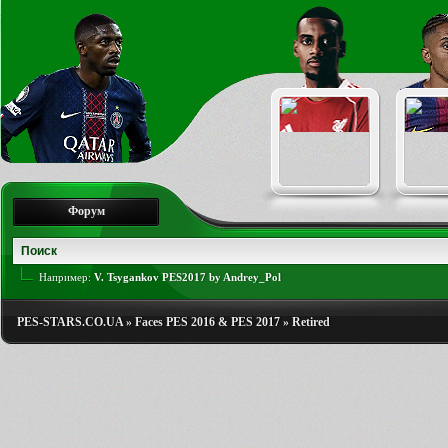
Форум
Например:
V. Tsygankov PES2017 by Andrey_Pol
PES-STARS.CO.UA
»
Faces PES 2016 & PES 2017
»
Retired