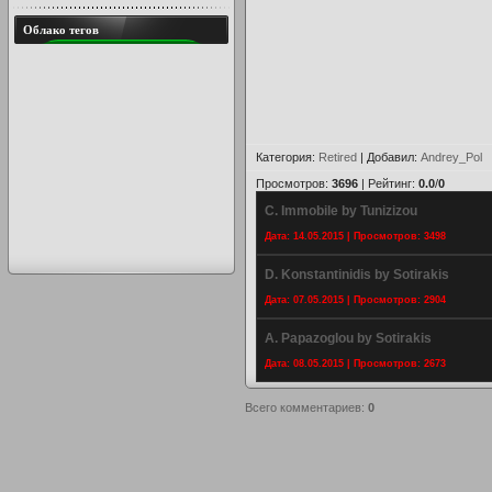
Облако тегов
Категория
:
Retired
|
Добавил
:
Andrey_Pol
Просмотров
:
3696
|
Рейтинг
:
0.0
/
0
C. Immobile by Tunizizou
Дата: 14.05.2015 | Просмотров: 3498
D. Konstantinidis by Sotirakis
Дата: 07.05.2015 | Просмотров: 2904
A. Papazoglou by Sotirakis
Дата: 08.05.2015 | Просмотров: 2673
Всего комментариев
:
0