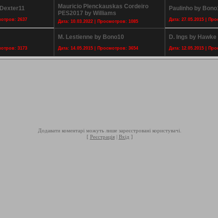
Mauricio Plenckauskas Cordeiro
_Dexter11
Paulinho by Bono
PES2017 by Williams
мотров: 2637
Дата: 27.05.2015 | Пр
Дата: 10.03.2022 | Просмотров: 1085
M. Lestienne by Bono10
D. Ings by Hawke
мотров: 3173
Дата: 14.05.2015 | Просмотров: 3654
Дата: 12.05.2015 | Пр
Додавати коментарі можуть лише зареєстровані користувачі.
[
Реєстрація
|
Вхід
]