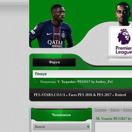
Форум
Наприклад:
V. Tsygankov PES2017 by Andrey_Pol
PES-STARS.CO.UA
»
Faces PES 2016 & PES 2017
»
Retired
Головна
»
Файли
»
Retire
Чемпіонати
M. Vrancic PES2017 by
Retired