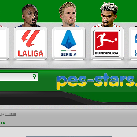
d
»
Retired
 FR