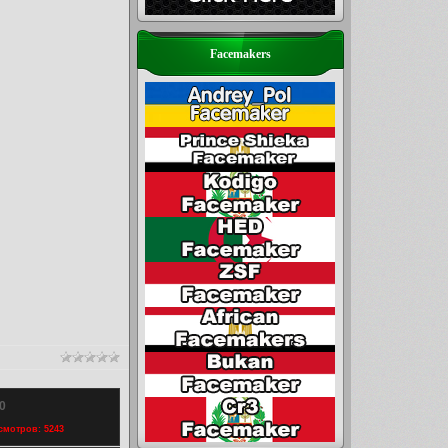
Facemakers
0
осмотров: 5243