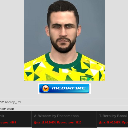
ав
:
Andrey_Pol
тинг
:
0.0
/
0
nik
A. Wisdom by Phenomenon
T. Berni by Bono1
мотров: 4389
Дата: 19.05.2015 | Просмотров: 3620
Дата: 08.05.2015 | Пр