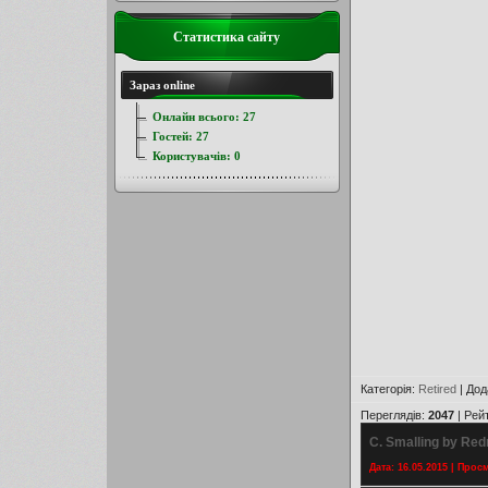
Статистика сайту
Зараз online
Онлайн всього:
27
Гостей:
27
Користувачів:
0
Категорія
:
Retired
|
Дод
Переглядів
:
2047
|
Рей
C. Smalling by Red
Дата: 16.05.2015 | Прос