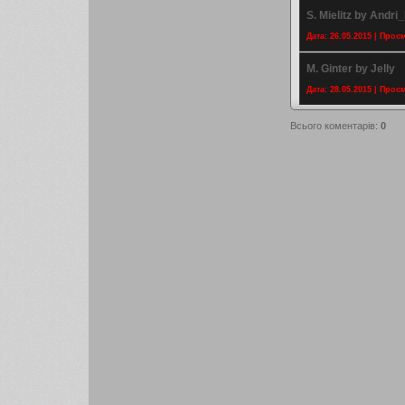
S. Mielitz by Andri
Дата: 26.05.2015 | Прос
M. Ginter by Jelly
Дата: 28.05.2015 | Прос
Всього коментарів
:
0