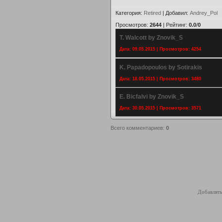
Категория
:
Retired
|
Добавил
:
Andrey_Pol
Просмотров
:
2644
|
Рейтинг
:
0.0
/
0
T. Walcott by Znovik_S
Дата: 09.05.2015 | Просмотров: 4254
K. Papadopoulos by Sotirakis
Дата: 18.05.2015 | Просмотров: 3480
E. Bicfalvi by Znovik_S
Дата: 30.05.2015 | Просмотров: 3571
Всего комментариев
:
0
Добавлять