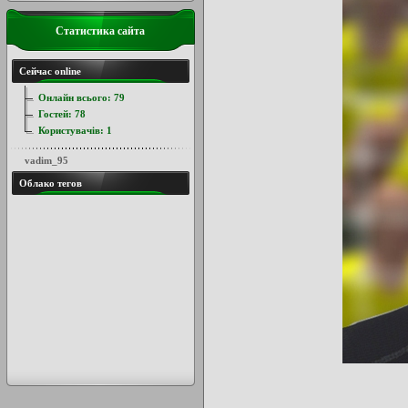
Статистика сайта
Сейчас online
Онлайн всього:
79
Гостей:
78
Користувачів:
1
vadim_95
Облако тегов