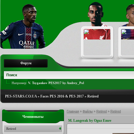
Форум
Например:
V. Tsygankov PES2017 by Andrey_Pol
PES-STARS.CO.UA
»
Faces PES 2016 & PES 2017
»
Retired
Главная
»
Файлы
»
Retired
»
Retired
Чемпионаты
M. Langerak by Oguz Emre
Retired