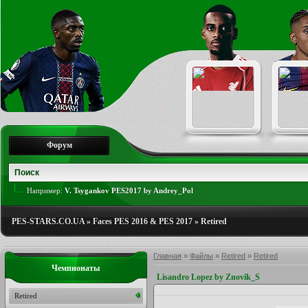
Форум
Например:
V. Tsygankov PES2017 by Andrey_Pol
PES-STARS.CO.UA
»
Faces PES 2016 & PES 2017
»
Retired
Главная
»
Файлы
»
Retired
»
Retired
Чемпионаты
Lisandro Lopez by Znovik_S
Retired