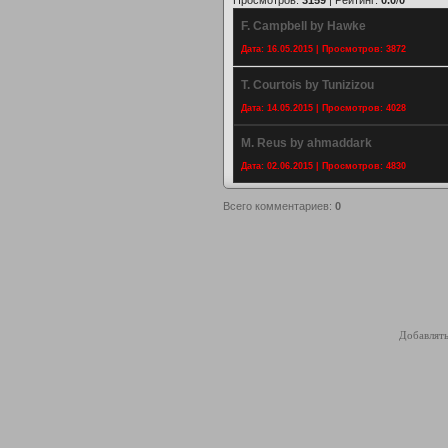
Просмотров
:
3159
|
Рейтинг
:
0.0
/
0
F. Campbell by Hawke
Дата: 16.05.2015 | Просмотров: 3872
T. Courtois by Tunizizou
Дата: 14.05.2015 | Просмотров: 4028
M. Reus by ahmaddark
Дата: 02.06.2015 | Просмотров: 4830
Всего комментариев
:
0
Добавлять