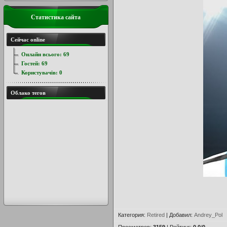
Статистика сайта
Сейчас online
Онлайн всього:
69
Гостей:
69
Користувачів:
0
Облако тегов
Категория
:
Retired
|
Добавил
:
Andrey_Pol