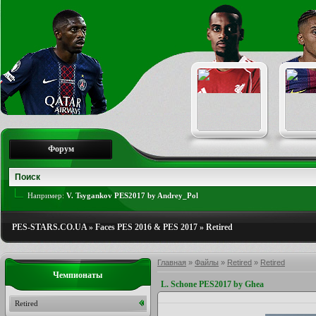
Форум
Например:
V. Tsygankov PES2017 by Andrey_Pol
PES-STARS.CO.UA
»
Faces PES 2016 & PES 2017
»
Retired
Главная
»
Файлы
»
Retired
»
Retired
Чемпионаты
L. Schone PES2017 by Ghea
Retired