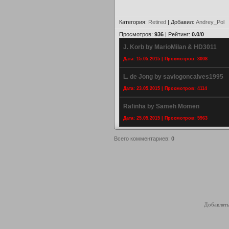
Категория
:
Retired
|
Добавил
:
Andrey_Pol
Просмотров
:
936
|
Рейтинг
:
0.0
/
0
J. Korb by MarioMilan & HD3011
Дата: 15.05.2015 | Просмотров: 3008
L. de Jong by saviogoncalves1995
Дата: 23.05.2015 | Просмотров: 4114
Rafinha by Sameh Momen
Дата: 25.05.2015 | Просмотров: 5963
Всего комментариев
:
0
Добавлять