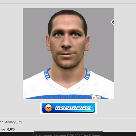
ав
:
Andrey_Pol
тинг
:
0.0
/
0