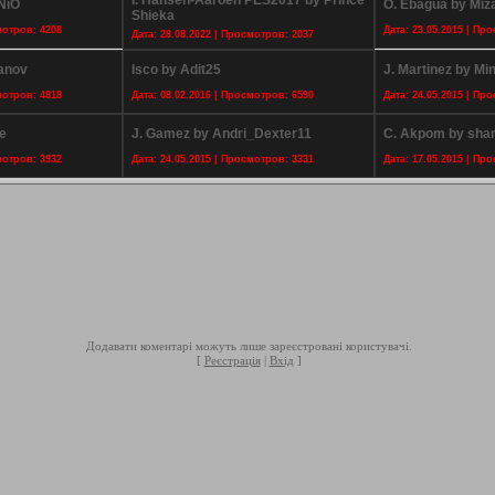
I. Hansen-Aaroen PES2017 by Prince
NiO
O. Ebagua by Miz
Shieka
мотров: 4208
Дата: 23.05.2015 | Пр
Дата: 28.08.2022 | Просмотров: 2037
hanov
Isco by Adit25
J. Martinez by M
мотров: 4818
Дата: 08.02.2016 | Просмотров: 6590
Дата: 24.05.2015 | Пр
e
J. Gamez by Andri_Dexter11
C. Akpom by sha
мотров: 3932
Дата: 24.05.2015 | Просмотров: 3331
Дата: 17.05.2015 | Пр
Додавати коментарі можуть лише зареєстровані користувачі.
[
Реєстрація
|
Вхід
]