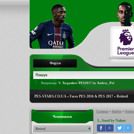
Форум
Наприклад:
V. Tsygankov PES2017 by Andrey_Pol
PES-STARS.CO.UA
»
Faces PES 2016 & PES 2017
»
Retired
Головна
»
Файли
»
Retire
Чемпіонати
L. Aued by Nahue
0
0
Retired