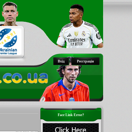
Вхід
Реєстрація
Face Link Error?