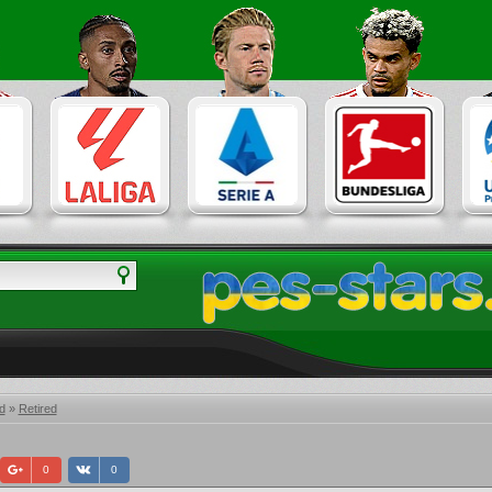
d
»
Retired
0
0