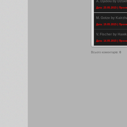
A. Djabou by DzGe
Дата: 25.05.2015 | Прос
M. Gotze by Kairz
Дата: 19.05.2015 | Прос
V. Fischer by Hawk
Дата: 14.05.2015 | Прос
Всього коментарів
:
0