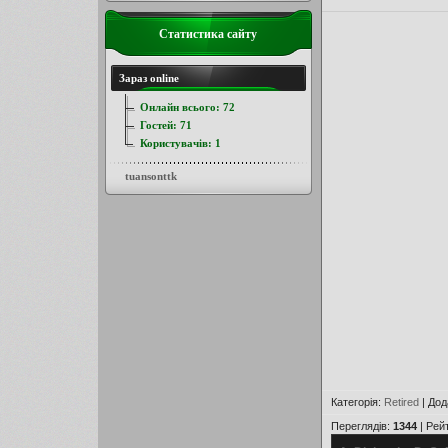
Статистика сайту
Зараз online
Онлайн всього:
72
Гостей:
71
Користувачів:
1
tuansonttk
Категорія
:
Retired
|
Дод
Переглядів
:
1344
|
Рей