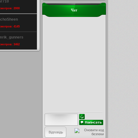
ar710
осмотров: 2000
Чат
inchoSheen
осмотров: 4145
mrik_gunners
осмотров: 3462