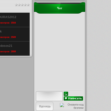
Чат
NDURAS2012
осмотров: 3584
ik
осмотров: 3589
edosos21
осмотров: 2888