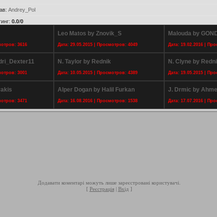
ав
:
Andrey_Pol
тинг
:
0.0
/
0
Leo Matos by Znovik_S
Malouda by GO
мотров: 3616
Дата: 29.05.2015 | Просмотров: 4049
Дата: 19.02.2016 | Пр
dri_Dexter11
N. Taylor by Rednik
N. Clyne by Redn
мотров: 3001
Дата: 10.05.2015 | Просмотров: 4389
Дата: 19.05.2015 | Пр
rakis
Alper Dogan by Halil Furkan
J. Drmic by Ahm
мотров: 3471
Дата: 16.08.2016 | Просмотров: 1538
Дата: 17.07.2016 | Пр
Додавати коментарі можуть лише зареєстровані користувачі.
[
Реєстрація
|
Вхід
]