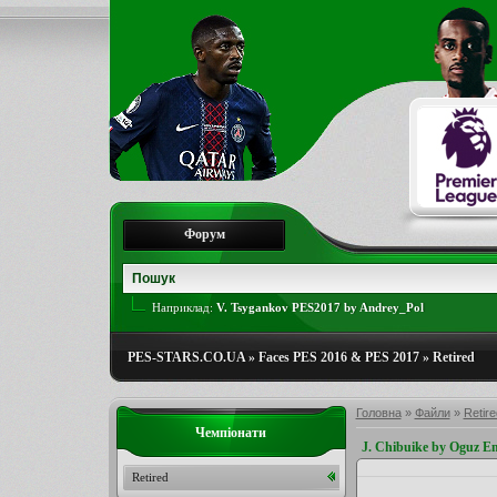
Форум
Наприклад:
V. Tsygankov PES2017 by Andrey_Pol
PES-STARS.CO.UA
»
Faces PES 2016 & PES 2017
»
Retired
Головна
»
Файли
»
Retire
Чемпіонати
J. Chibuike by Oguz E
Retired