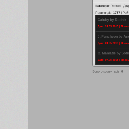
Категорія
:
Retired
|
Дод
Переглядів
:
1757
|
Рей
Caiuby by Rednik
Дата: 24.05.2015 | Прос
J. Puncheon by An
Дата: 24.05.2015 | Прос
G. Maniatis by Soti
Дата: 07.05.2015 | Прос
Всього коментарів
:
0