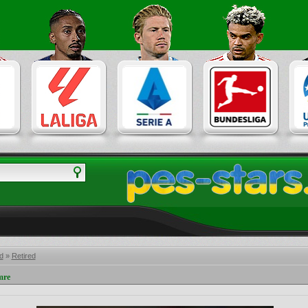
d
»
Retired
mre