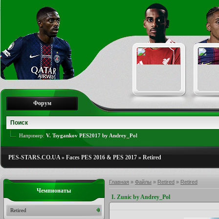
Форум
Например:
V. Tsygankov PES2017 by Andrey_Pol
PES-STARS.CO.UA
»
Faces PES 2016 & PES 2017
»
Retired
Главная
»
Файлы
»
Retired
»
Retired
Чемпионаты
I. Zunic by Andrey_Pol
Retired