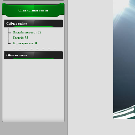
Статистика сайта
Сейчас online
Онлайн всього:
55
Гостей:
55
Користувачів:
0
Облако тегов