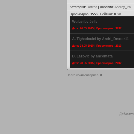
Категория
:
Retired
|
Добавил
:
Andrey_Pol
Просмотров
:
1556
|
Рейтинг
:
0.0
/
0
Wu Lei by Jelly
Дата: 26.05.2015 | Просмотров: 3637
A. Tighadouini by Andri_Dexter11
Дата: 24.05.2015 | Просмотров: 2513
D. Lazovic by ancomata
Дата: 28.05.2015 | Просмотров: 2692
Всего комментариев
:
0
Добавлять