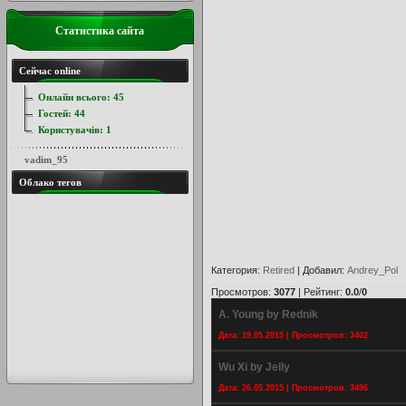
Статистика сайта
Сейчас online
Онлайн всього:
45
Гостей:
44
Користувачів:
1
vadim_95
Облако тегов
Категория
:
Retired
|
Добавил
:
Andrey_Pol
Просмотров
:
3077
|
Рейтинг
:
0.0
/
0
A. Young by Rednik
Дата: 19.05.2015 | Просмотров: 3402
Wu Xi by Jelly
Дата: 26.05.2015 | Просмотров: 3496