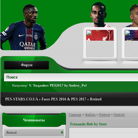
Форум
Например:
V. Tsygankov PES2017 by Andrey_Pol
PES-STARS.CO.UA
»
Faces PES 2016 & PES 2017
»
Retired
Главная
»
Файлы
»
Retired
»
Retired
Чемпионаты
Fernando Bob by Steet
Retired